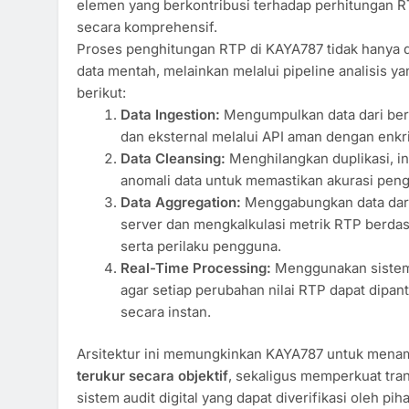
elemen yang berkontribusi terhadap perhitungan RT
secara komprehensif.
Proses penghitungan RTP di KAYA787 tidak hanya 
data mentah, melainkan melalui pipeline analisis 
berikut:
Data Ingestion:
Mengumpulkan data dari berb
dan eksternal melalui API aman dengan enkr
Data Cleansing:
Menghilangkan duplikasi, in
anomali data untuk memastikan akurasi peng
Data Aggregation:
Menggabungkan data dari
server dan mengkalkulasi metrik RTP berdasa
serta perilaku pengguna.
Real-Time Processing:
Menggunakan sistem 
agar setiap perubahan nilai RTP dapat dipan
secara instan.
Arsitektur ini memungkinkan KAYA787 untuk mena
terukur secara objektif
, sekaligus memperkuat tran
sistem audit digital yang dapat diverifikasi oleh pi