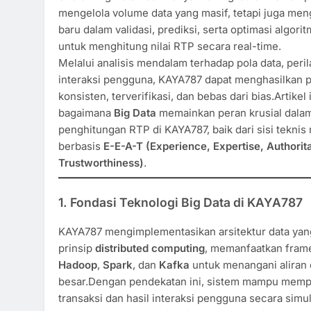
mengelola volume data yang masif, tetapi juga me
baru dalam validasi, prediksi, serta optimasi algor
untuk menghitung nilai RTP secara real-time.
Melalui analisis mendalam terhadap pola data, peril
interaksi pengguna, KAYA787 dapat menghasilkan
konsisten, terverifikasi, dan bebas dari bias.Artike
bagaimana
Big Data
memainkan peran krusial dalam
penghitungan RTP di KAYA787, baik dari sisi teknis
berbasis
E-E-A-T (Experience, Expertise, Authorit
Trustworthiness)
.
1. Fondasi Teknologi Big Data di KAYA787
KAYA787 mengimplementasikan arsitektur data yang
prinsip
distributed computing
, memanfaatkan fram
Hadoop
,
Spark
, dan
Kafka
untuk menangani aliran 
besar.Dengan pendekatan ini, sistem mampu mempr
transaksi dan hasil interaksi pengguna secara simu