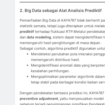
2. Big Data sebagai Alat Analisis Prediktif
Pemanfaatan Big Data di KAYA787 tidak berhenti p
statistik semata, tetapi juga diterapkan untuk mela
prediktif
terhadap fluktuasi RTP.Melalui pendekat
dan
data modeling
, sistem dapat mengidentifikasi
memengaruhi hasil penghitungan di masa depan.
Sebagai contoh, algoritma prediktif digunakan untu
Mendeteksi perubahan pola interaksi pengg
memengaruhi distribusi hasil.
Mengidentifikasi anomali data yang berpot
kesalahan perhitungan.
Mengoptimalkan parameter algoritmik dalam
tetap stabil pada berbagai kondisi beban ser
Dengan pendekatan berbasis prediksi ini, KAYA7
preventive adjustment
, yaitu menyesuaikan model
sebelum terjadi penyimpangan signifikan.Pendekata