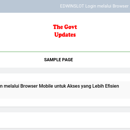
EDWINSLOT Login melalui Browser M
Cara Login Edwin
Cara Lebah4D Login dengan Cepat di Berbag
 Govt Updates
Cara Mengoptimalkan Aks
erita Terkini Dan Update Dari Dunia Pemerintahan Di The Govt
EDWINSLOT Login melalui Browser M
SAMPLE PAGE
Cara Login Edwin
Cara Lebah4D Login dengan Cepat di Berbag
wser Mobile untuk Akses yang Lebih Efisien
Cara Login
2 Months Ago