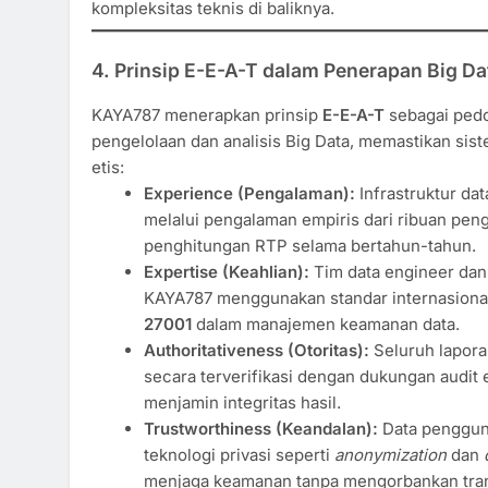
kompleksitas teknis di baliknya.
4. Prinsip E-E-A-T dalam Penerapan Big D
KAYA787 menerapkan prinsip
E-E-A-T
sebagai ped
pengelolaan dan analisis Big Data, memastikan sist
etis:
Experience (Pengalaman):
Infrastruktur da
melalui pengalaman empiris dari ribuan peng
penghitungan RTP selama bertahun-tahun.
Expertise (Keahlian):
Tim data engineer dan a
KAYA787 menggunakan standar internasional
27001
dalam manajemen keamanan data.
Authoritativeness (Otoritas):
Seluruh lapora
secara terverifikasi dengan dukungan audit 
menjamin integritas hasil.
Trustworthiness (Keandalan):
Data pengguna
teknologi privasi seperti
anonymization
dan
menjaga keamanan tanpa mengorbankan tran