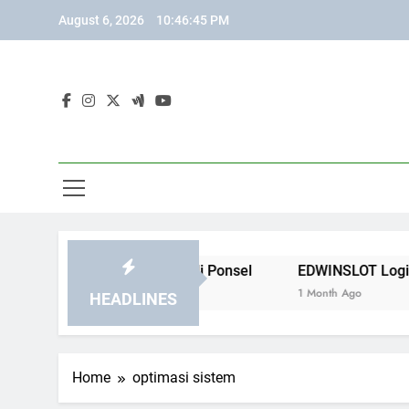
Skip
August 6, 2026
10:46:46 PM
to
content
The
Dapatkan B
ink Alternatif di Ponsel
EDWINSLOT Login melalui Bro
1 Month Ago
HEADLINES
Home
optimasi sistem