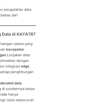
es pengolahan data
 bebas dari
g Data di KAYA787
ntangan utama yang
gkan
kecepatan
ngan
.Lonjakan data
optimalkan dengan
ui integrasi
edge
setiap penghitungan
ederated data
ng di sumbernya tanpa
tidak hanya
ngi risiko kebocoran