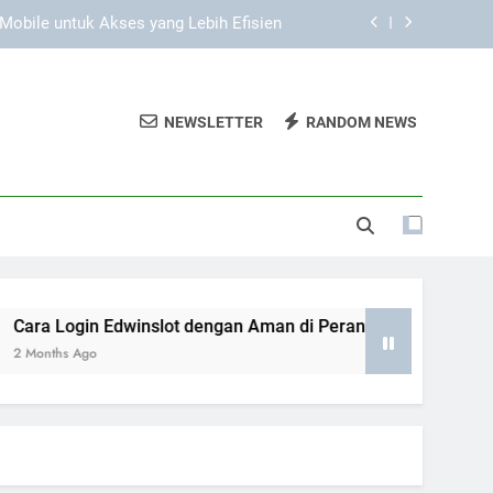
obile untuk Akses yang Lebih Efisien
slot dengan Aman di Perangkat Pribadi
ai Perangkat secara Aman dan Praktis
NEWSLETTER
RANDOM NEWS
es TIARA4D Link Alternatif di Ponsel
 Updates. Informasi Terpercaya Untuk Masyarakat.
obile untuk Akses yang Lebih Efisien
slot dengan Aman di Perangkat Pribadi
ai Perangkat secara Aman dan Praktis
 Edwinslot dengan Aman di Perangkat Pribadi
Cara Leba
2 Months Ag