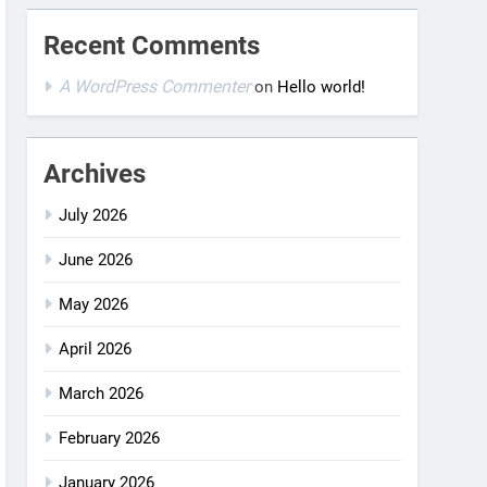
Recent Comments
A WordPress Commenter
on
Hello world!
Archives
July 2026
June 2026
May 2026
April 2026
March 2026
February 2026
January 2026