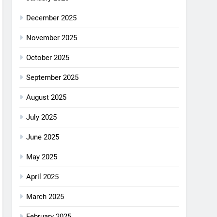
December 2025
November 2025
October 2025
September 2025
August 2025
July 2025
June 2025
May 2025
April 2025
March 2025
February 2025