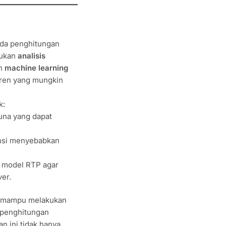
ada penghitungan
kukan
analisis
an
machine learning
 tren yang mungkin
k:
una yang dapat
ensi menyebabkan
 model RTP agar
ver.
87 mampu melakukan
 penghitungan
n ini tidak hanya