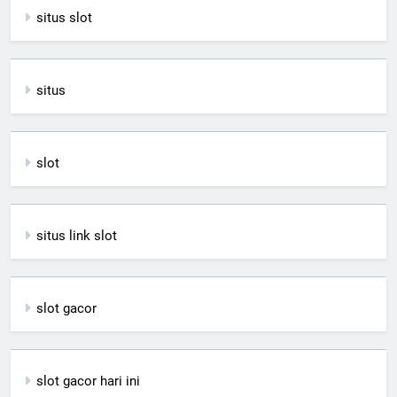
situs slot
situs
slot
situs link slot
slot gacor
slot gacor hari ini