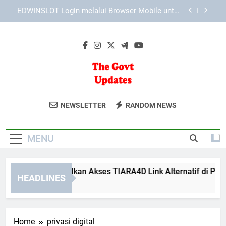
Skip
Cara Login Edwinslot dengan Aman di Perangkat
to
Pribadi
content
Cara Lebah4D Login dengan Cepat di Berbagai
Perangkat secara Aman dan Praktis
Cara Mengoptimalkan Akses TIARA4D Link
Alternatif di Ponsel
EDWINSLOT Login melalui Browser Mobile untuk
Akses yang Lebih Efisien
The Govt
Dapatkan Berita Terkini Dan Update Dari
Cara Login Edwinslot dengan Aman di Perangkat
NEWSLETTER
RANDOM NEWS
Pribadi
Updates
Dunia Pemerintahan Di The Govt
Cara Lebah4D Login dengan Cepat di Berbagai
Updates. Informasi Terpercaya Untuk
Perangkat secara Aman dan Praktis
MENU
Masyarakat.
ra Mengoptimalkan Akses TIARA4D Link Alternatif di Ponsel
HEADLINES
Weeks Ago
Home
privasi digital