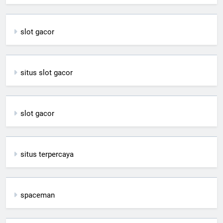
slot gacor
situs slot gacor
slot gacor
situs terpercaya
spaceman