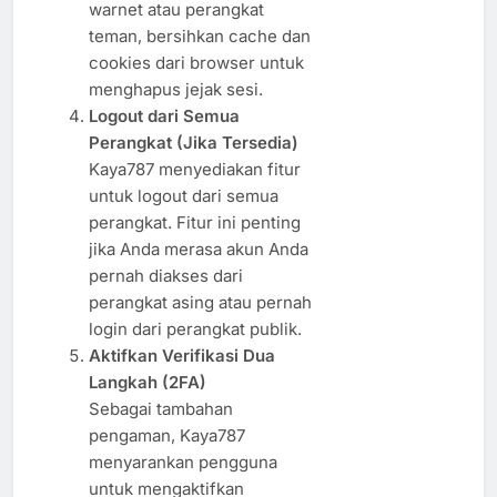
warnet atau perangkat
teman, bersihkan cache dan
cookies dari browser untuk
menghapus jejak sesi.
Logout dari Semua
Perangkat (Jika Tersedia)
Kaya787 menyediakan fitur
untuk logout dari semua
perangkat. Fitur ini penting
jika Anda merasa akun Anda
pernah diakses dari
perangkat asing atau pernah
login dari perangkat publik.
Aktifkan Verifikasi Dua
Langkah (2FA)
Sebagai tambahan
pengaman, Kaya787
menyarankan pengguna
untuk mengaktifkan