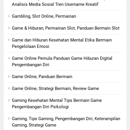
Analisis Media Sosial Tren Username Kreatif
Gambling, Slot Online, Permainan
Game & Hiburan, Permainan Slot, Panduan Bermain Slot
Game dan Hiburan Kesehatan Mental Etika Bermain
Pengelolaan Emosi
Game Online Pemula Panduan Game Hiburan Digital
Pengembangan Diri
Game Online, Panduan Bermain
Game Online, Strategi Bermain, Review Game
Gaming Kesehatan Mental Tips Bermain Game
Pengembangan Diri Psikologi
Gaming, Tips Gaming, Pengembangan Diri, Keterampilan
Gaming, Strategi Game