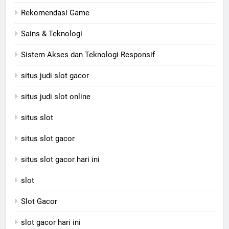
Rekomendasi Game
Sains & Teknologi
Sistem Akses dan Teknologi Responsif
situs judi slot gacor
situs judi slot online
situs slot
situs slot gacor
situs slot gacor hari ini
slot
Slot Gacor
slot gacor hari ini