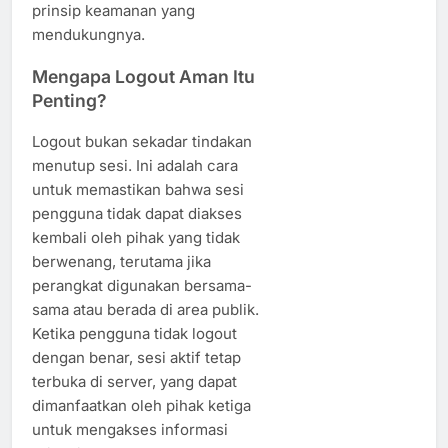
prinsip keamanan yang
mendukungnya.
Mengapa Logout Aman Itu
Penting?
Logout bukan sekadar tindakan
menutup sesi. Ini adalah cara
untuk memastikan bahwa sesi
pengguna tidak dapat diakses
kembali oleh pihak yang tidak
berwenang, terutama jika
perangkat digunakan bersama-
sama atau berada di area publik.
Ketika pengguna tidak logout
dengan benar, sesi aktif tetap
terbuka di server, yang dapat
dimanfaatkan oleh pihak ketiga
untuk mengakses informasi