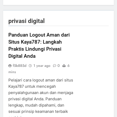
privasi digital
Panduan Logout Aman dari
Situs Kaya787: Langkah
Praktis Lindungi Privasi
Digital Anda
f5b885d
1 year ago
0
6
mins
Pelajari cara logout aman dari situs
Kaya787 untuk mencegah
penyalahgunaan akun dan menjaga
privasi digital Anda. Panduan
lengkap, mudah dipahami, dan
sesuai prinsip keamanan terbaik