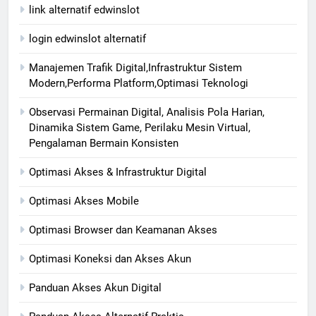
link alternatif edwinslot
login edwinslot alternatif
Manajemen Trafik Digital,Infrastruktur Sistem
Modern,Performa Platform,Optimasi Teknologi
Observasi Permainan Digital, Analisis Pola Harian,
Dinamika Sistem Game, Perilaku Mesin Virtual,
Pengalaman Bermain Konsisten
Optimasi Akses & Infrastruktur Digital
Optimasi Akses Mobile
Optimasi Browser dan Keamanan Akses
Optimasi Koneksi dan Akses Akun
Panduan Akses Akun Digital