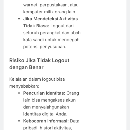
warnet, perpustakaan, atau
komputer milik orang lain.
Jika Mendeteksi Aktivitas
Tidak Biasa:
Logout dari
seluruh perangkat dan ubah
kata sandi untuk mencegah
potensi penyusupan.
Risiko Jika Tidak Logout
dengan Benar
Kelalaian dalam logout bisa
menyebabkan:
Pencurian Identitas:
Orang
lain bisa mengakses akun
dan menyalahgunakan
identitas digital Anda.
Kebocoran Informasi:
Data
pribadi, histori aktivitas,