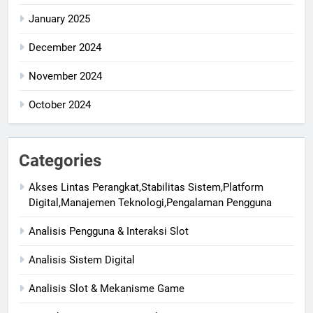
January 2025
December 2024
November 2024
October 2024
Categories
Akses Lintas Perangkat,Stabilitas Sistem,Platform
Digital,Manajemen Teknologi,Pengalaman Pengguna
Analisis Pengguna & Interaksi Slot
Analisis Sistem Digital
Analisis Slot & Mekanisme Game