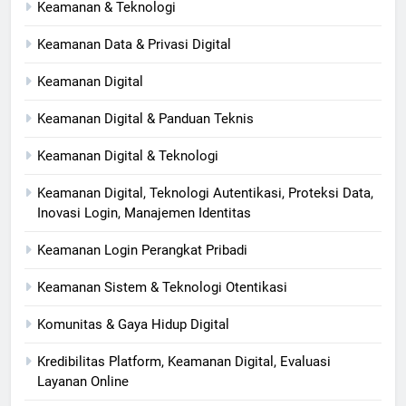
Keamanan & Teknologi
Keamanan Data & Privasi Digital
Keamanan Digital
Keamanan Digital & Panduan Teknis
Keamanan Digital & Teknologi
Keamanan Digital, Teknologi Autentikasi, Proteksi Data,
Inovasi Login, Manajemen Identitas
Keamanan Login Perangkat Pribadi
Keamanan Sistem & Teknologi Otentikasi
Komunitas & Gaya Hidup Digital
Kredibilitas Platform, Keamanan Digital, Evaluasi
Layanan Online