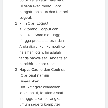
pojok kanan atas halaman.
Di sana akan muncul opsi
pengaturan akun dan tombol
Logout
.
Pilih Opsi Logout
Klik tombol
Logout
dan
pastikan Anda menunggu
hingga proses selesai dan
Anda diarahkan kembali ke
halaman login. Ini adalah
tanda bahwa sesi Anda telah
berakhir secara resmi.
Hapus Cache dan Cookies
(Opsional namun
Disarankan)
Untuk tingkat keamanan
lebih lanjut, terutama saat
menggunakan perangkat
umum seperti komputer