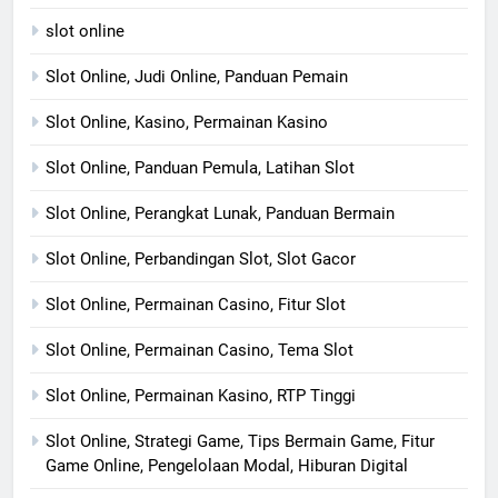
slot online
Slot Online, Judi Online, Panduan Pemain
Slot Online, Kasino, Permainan Kasino
Slot Online, Panduan Pemula, Latihan Slot
Slot Online, Perangkat Lunak, Panduan Bermain
Slot Online, Perbandingan Slot, Slot Gacor
Slot Online, Permainan Casino, Fitur Slot
Slot Online, Permainan Casino, Tema Slot
Slot Online, Permainan Kasino, RTP Tinggi
Slot Online, Strategi Game, Tips Bermain Game, Fitur
Game Online, Pengelolaan Modal, Hiburan Digital