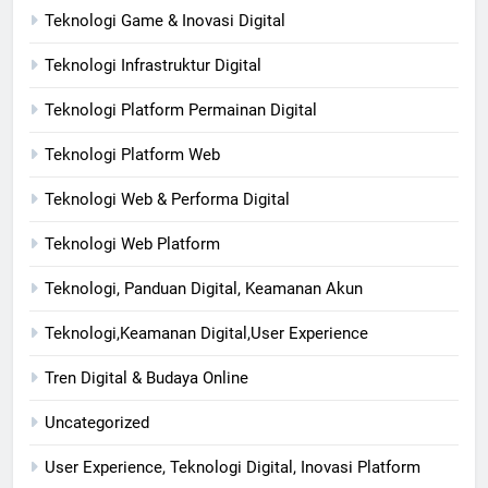
Teknologi Game & Inovasi Digital
Teknologi Infrastruktur Digital
Teknologi Platform Permainan Digital
Teknologi Platform Web
Teknologi Web & Performa Digital
Teknologi Web Platform
Teknologi, Panduan Digital, Keamanan Akun
Teknologi,Keamanan Digital,User Experience
Tren Digital & Budaya Online
Uncategorized
User Experience, Teknologi Digital, Inovasi Platform