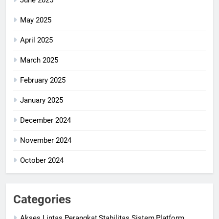
June 2025
May 2025
April 2025
March 2025
February 2025
January 2025
December 2024
November 2024
October 2024
Categories
Akses Lintas Perangkat,Stabilitas Sistem,Platform