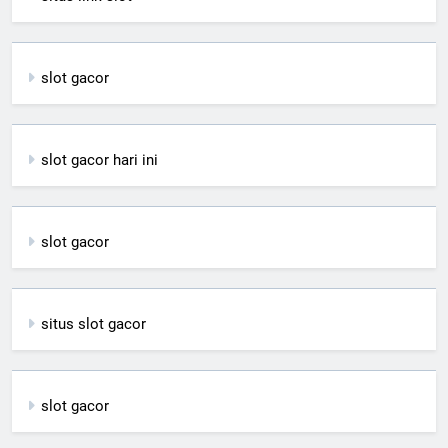
slot gacor
slot gacor hari ini
slot gacor
situs slot gacor
slot gacor