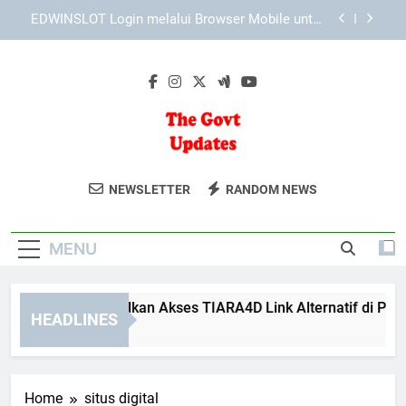
Skip
Cara Login Edwinslot dengan Aman di Perangkat
to
Pribadi
content
Cara Lebah4D Login dengan Cepat di Berbagai
Perangkat secara Aman dan Praktis
Cara Mengoptimalkan Akses TIARA4D Link
Alternatif di Ponsel
EDWINSLOT Login melalui Browser Mobile untuk
Akses yang Lebih Efisien
The Govt
Dapatkan Berita Terkini Dan Update Dari
Cara Login Edwinslot dengan Aman di Perangkat
NEWSLETTER
RANDOM NEWS
Pribadi
Updates
Dunia Pemerintahan Di The Govt
Cara Lebah4D Login dengan Cepat di Berbagai
Updates. Informasi Terpercaya Untuk
Perangkat secara Aman dan Praktis
MENU
Masyarakat.
ra Mengoptimalkan Akses TIARA4D Link Alternatif di Ponsel
HEADLINES
Weeks Ago
Home
situs digital