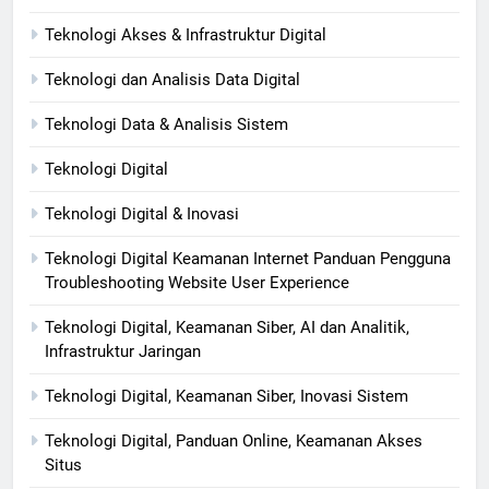
Teknologi Akses & Infrastruktur Digital
Teknologi dan Analisis Data Digital
Teknologi Data & Analisis Sistem
Teknologi Digital
Teknologi Digital & Inovasi
Teknologi Digital Keamanan Internet Panduan Pengguna
Troubleshooting Website User Experience
Teknologi Digital, Keamanan Siber, AI dan Analitik,
Infrastruktur Jaringan
Teknologi Digital, Keamanan Siber, Inovasi Sistem
Teknologi Digital, Panduan Online, Keamanan Akses
Situs