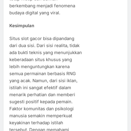
berkembang menjadi fenomena
budaya digital yang viral.
Kesimpulan
Situs slot gacor bisa dipandang
dari dua sisi. Dari sisi realita, tidak
ada bukti teknis yang menunjukkan
keberadaan situs khusus yang
lebih menguntungkan karena
semua permainan berbasis RNG
yang acak. Namun, dari sisi iklan,
istilah ini sangat efektif dalam
menarik perhatian dan memberi
sugesti positif kepada pemain.
Faktor komunitas dan psikologi
manusia semakin memperkuat
keyakinan terhadap istilah
tersebut. Dengan memahami