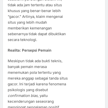
tidak ada jam tertentu atau situs
khusus yang benar-benar lebih
“gacor.” Artinya, klaim mengenai
situs yang lebih mudah
memberikan kemenangan
sebenarnya tidak dapat dibuktikan
secara teknologi.
Realita: Persepsi Pemain
Meskipun tidak ada bukti teknis,
banyak pemain merasa
menemukan pola tertentu yang
mereka anggap sebagai tanda situs
gacor. Ini terjadi karena fenomena
psikologis yang disebut
confirmation bias
, yaitu
kecenderungan seseorang
mengingat pengalaman positif