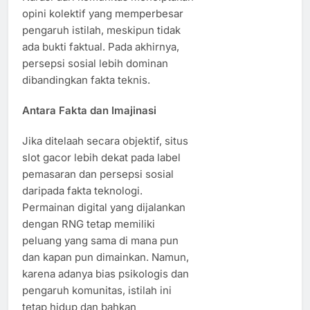
opini kolektif yang memperbesar
pengaruh istilah, meskipun tidak
ada bukti faktual. Pada akhirnya,
persepsi sosial lebih dominan
dibandingkan fakta teknis.
Antara Fakta dan Imajinasi
Jika ditelaah secara objektif, situs
slot gacor lebih dekat pada label
pemasaran dan persepsi sosial
daripada fakta teknologi.
Permainan digital yang dijalankan
dengan RNG tetap memiliki
peluang yang sama di mana pun
dan kapan pun dimainkan. Namun,
karena adanya bias psikologis dan
pengaruh komunitas, istilah ini
tetap hidup dan bahkan