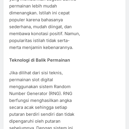
permainan lebih mudah
dimenangkan. Istilah ini cepat
populer karena bahasanya
sederhana, mudah diingat, dan
membawa konotasi positif. Namun,
popularitas istilah tidak serta-
merta menjamin kebenarannya.
Teknologi di Balik Permainan
Jika dilihat dari sisi teknis,
permainan slot digital
menggunakan sistem Random
Number Generator (RNG). RNG
berfungsi menghasilkan angka
secara acak sehingga setiap
putaran berdiri sendiri dan tidak
dipengaruhi oleh putaran
sebelumnya. Dengan sistem ini,