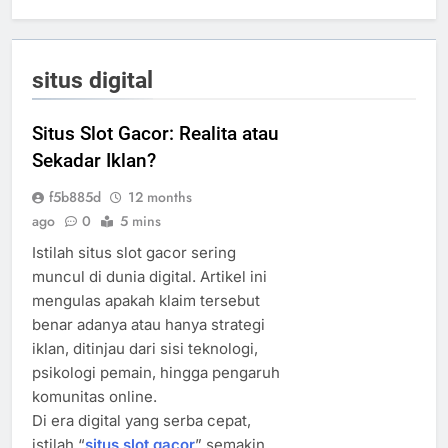
situs digital
Situs Slot Gacor: Realita atau
Sekadar Iklan?
f5b885d
12 months
ago
0
5 mins
Istilah situs slot gacor sering
muncul di dunia digital. Artikel ini
mengulas apakah klaim tersebut
benar adanya atau hanya strategi
iklan, ditinjau dari sisi teknologi,
psikologi pemain, hingga pengaruh
komunitas online.
Di era digital yang serba cepat,
istilah “
situs slot gacor
” semakin