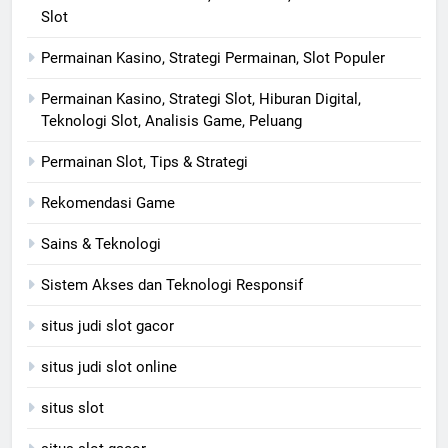
Slot
Permainan Kasino, Strategi Permainan, Slot Populer
Permainan Kasino, Strategi Slot, Hiburan Digital,
Teknologi Slot, Analisis Game, Peluang
Permainan Slot, Tips & Strategi
Rekomendasi Game
Sains & Teknologi
Sistem Akses dan Teknologi Responsif
situs judi slot gacor
situs judi slot online
situs slot