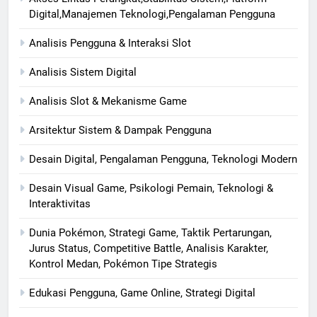
Digital,Manajemen Teknologi,Pengalaman Pengguna
Analisis Pengguna & Interaksi Slot
Analisis Sistem Digital
Analisis Slot & Mekanisme Game
Arsitektur Sistem & Dampak Pengguna
Desain Digital, Pengalaman Pengguna, Teknologi Modern
Desain Visual Game, Psikologi Pemain, Teknologi &
Interaktivitas
Dunia Pokémon, Strategi Game, Taktik Pertarungan,
Jurus Status, Competitive Battle, Analisis Karakter,
Kontrol Medan, Pokémon Tipe Strategis
Edukasi Pengguna, Game Online, Strategi Digital