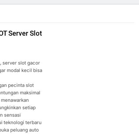
T Server Slot
 server slot gacor
agar modal kecil bisa
an pecinta slot
euntungan maksimal
ni menawarkan
ngkinkan setiap
n sensasi
 teknologi terbaru
uka peluang auto