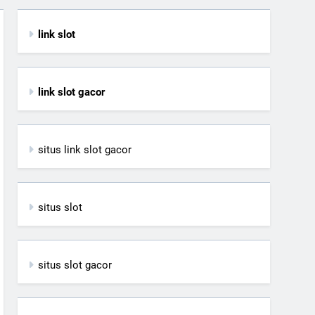
link slot
link slot gacor
situs link slot gacor
situs slot
situs slot gacor