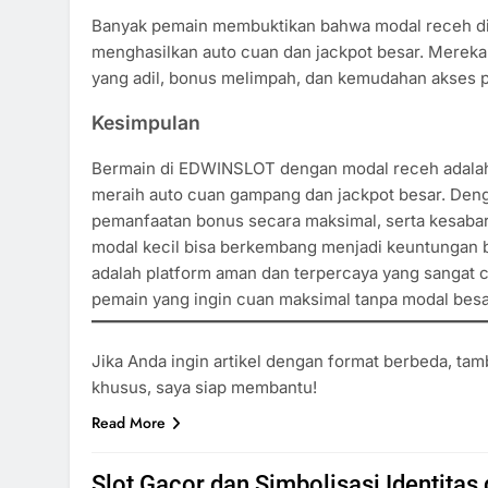
Banyak pemain membuktikan bahwa modal receh
menghasilkan auto cuan dan jackpot besar. Merek
yang adil, bonus melimpah, dan kemudahan akses pl
Kesimpulan
Bermain di EDWINSLOT dengan modal receh adalah
meraih auto cuan gampang dan jackpot besar. Denga
pemanfaatan bonus secara maksimal, serta kesabar
modal kecil bisa berkembang menjadi keuntungan
adalah platform aman dan terpercaya yang sangat
pemain yang ingin cuan maksimal tanpa modal besa
Jika Anda ingin artikel dengan format berbeda, ta
khusus, saya siap membantu!
Read More
Slot Gacor dan Simbolisasi Identitas