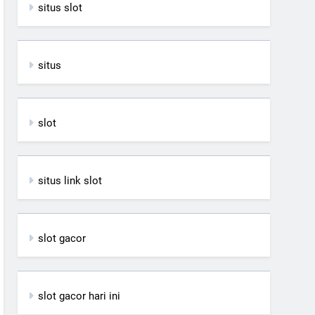
situs slot
situs
slot
situs link slot
slot gacor
slot gacor hari ini