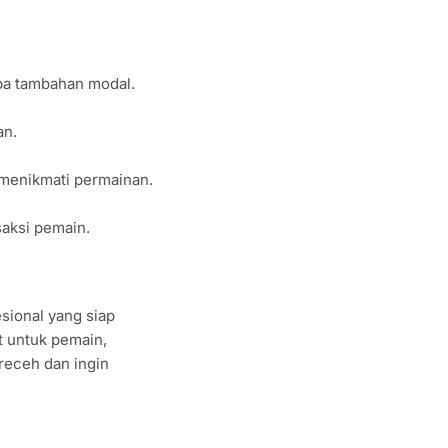
a tambahan modal.
an.
enikmati permainan.
saksi pemain.
ional yang siap
 untuk pemain,
receh dan ingin