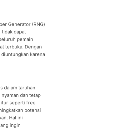
er Generator (RNG)
 tidak dapat
 seluruh pemain
at terbuka. Dengan
n diuntungkan karena
as dalam taruhan.
 nyaman dan tetap
tur seperti free
eningkatkan potensi
an. Hal ini
ang ingin