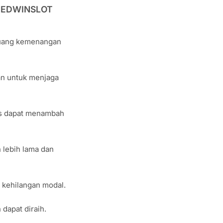
di EDWINSLOT
luang kemenangan
an untuk menjaga
ns dapat menambah
 lebih lama dan
o kehilangan modal.
dapat diraih.