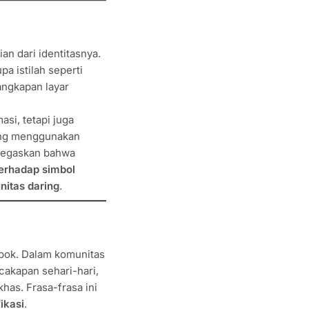
an dari identitasnya.
pa istilah seperti
tangkapan layar
si, tetapi juga
ang menggunakan
enegaskan bahwa
erhadap simbol
nitas daring
.
pok. Dalam komunitas
cakapan sehari-hari,
has. Frasa-frasa ini
fikasi
.