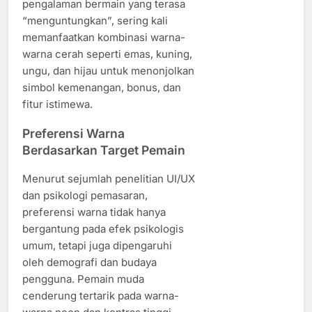
pengalaman bermain yang terasa
“menguntungkan”, sering kali
memanfaatkan kombinasi warna-
warna cerah seperti emas, kuning,
ungu, dan hijau untuk menonjolkan
simbol kemenangan, bonus, dan
fitur istimewa.
Preferensi Warna
Berdasarkan Target Pemain
Menurut sejumlah penelitian UI/UX
dan psikologi pemasaran,
preferensi warna tidak hanya
bergantung pada efek psikologis
umum, tetapi juga dipengaruhi
oleh demografi dan budaya
pengguna. Pemain muda
cenderung tertarik pada warna-