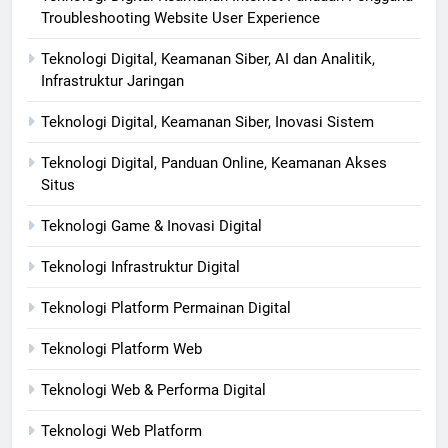
Troubleshooting Website User Experience
Teknologi Digital, Keamanan Siber, AI dan Analitik,
Infrastruktur Jaringan
Teknologi Digital, Keamanan Siber, Inovasi Sistem
Teknologi Digital, Panduan Online, Keamanan Akses
Situs
Teknologi Game & Inovasi Digital
Teknologi Infrastruktur Digital
Teknologi Platform Permainan Digital
Teknologi Platform Web
Teknologi Web & Performa Digital
Teknologi Web Platform