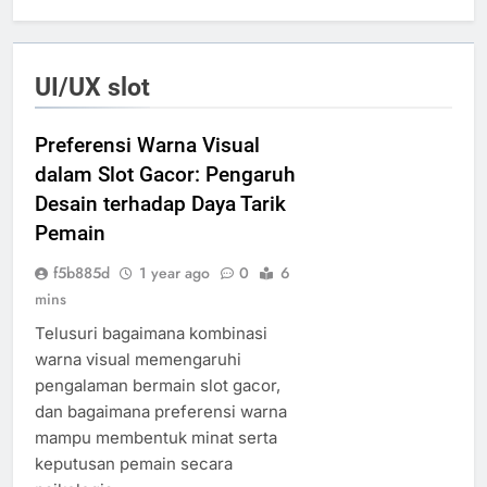
UI/UX slot
Preferensi Warna Visual
dalam Slot Gacor: Pengaruh
Desain terhadap Daya Tarik
Pemain
f5b885d
1 year ago
0
6
mins
Telusuri bagaimana kombinasi
warna visual memengaruhi
pengalaman bermain slot gacor,
dan bagaimana preferensi warna
mampu membentuk minat serta
keputusan pemain secara