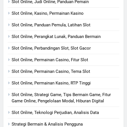
Slot Online, Judi Online, Panduan Pemain
Slot Online, Kasino, Permainan Kasino
Slot Online, Panduan Pemula, Latihan Slot
Slot Online, Perangkat Lunak, Panduan Bermain
Slot Online, Perbandingan Slot, Slot Gacor
Slot Online, Permainan Casino, Fitur Slot
Slot Online, Permainan Casino, Tema Slot
Slot Online, Permainan Kasino, RTP Tinggi
Slot Online, Strategi Game, Tips Bermain Game, Fitur
Game Online, Pengelolaan Modal, Hiburan Digital
Slot Online, Teknologi Perjudian, Analisis Data
Strategi Bermain & Analisis Pengguna