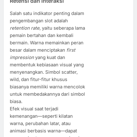
Retensi dan Interaksi
Salah satu indikator penting dalam
pengembangan slot adalah
retention rate
, yaitu seberapa lama
pemain bertahan dan kembali
bermain. Warna memainkan peran
besar dalam menciptakan
first
impression
yang kuat dan
membentuk kebiasaan visual yang
menyenangkan. Simbol scatter,
wild, dan fitur-fitur khusus
biasanya memiliki warna mencolok
untuk membedakannya dari simbol
biasa.
Efek visual saat terjadi
kemenangan—seperti kilatan
warna, perubahan latar, atau
animasi berbasis warna—dapat