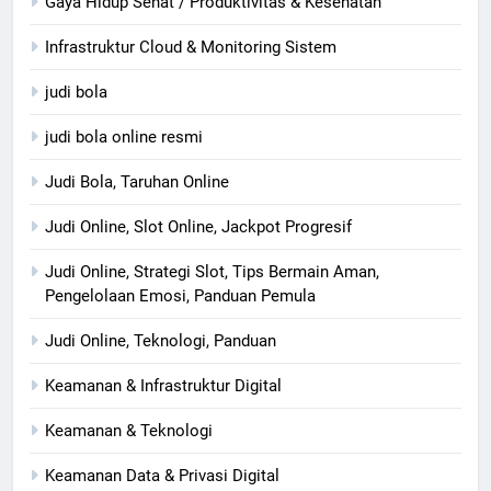
Gaya Hidup Sehat / Produktivitas & Kesehatan
Infrastruktur Cloud & Monitoring Sistem
judi bola
judi bola online resmi
Judi Bola, Taruhan Online
Judi Online, Slot Online, Jackpot Progresif
Judi Online, Strategi Slot, Tips Bermain Aman,
Pengelolaan Emosi, Panduan Pemula
Judi Online, Teknologi, Panduan
Keamanan & Infrastruktur Digital
Keamanan & Teknologi
Keamanan Data & Privasi Digital