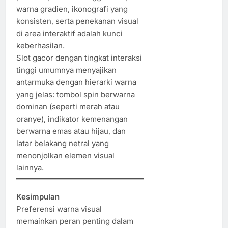
warna gradien, ikonografi yang
konsisten, serta penekanan visual
di area interaktif adalah kunci
keberhasilan.
Slot gacor dengan tingkat interaksi
tinggi umumnya menyajikan
antarmuka dengan hierarki warna
yang jelas: tombol spin berwarna
dominan (seperti merah atau
oranye), indikator kemenangan
berwarna emas atau hijau, dan
latar belakang netral yang
menonjolkan elemen visual
lainnya.
Kesimpulan
Preferensi warna visual
memainkan peran penting dalam