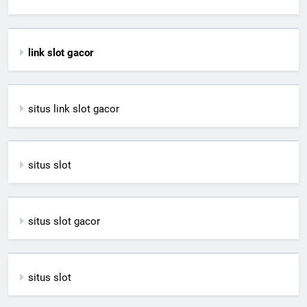
link slot gacor
situs link slot gacor
situs slot
situs slot gacor
situs slot