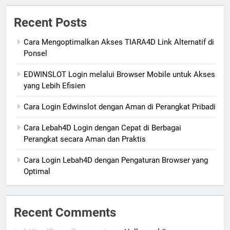
Recent Posts
Cara Mengoptimalkan Akses TIARA4D Link Alternatif di
Ponsel
EDWINSLOT Login melalui Browser Mobile untuk Akses
yang Lebih Efisien
Cara Login Edwinslot dengan Aman di Perangkat Pribadi
Cara Lebah4D Login dengan Cepat di Berbagai
Perangkat secara Aman dan Praktis
Cara Login Lebah4D dengan Pengaturan Browser yang
Optimal
Recent Comments