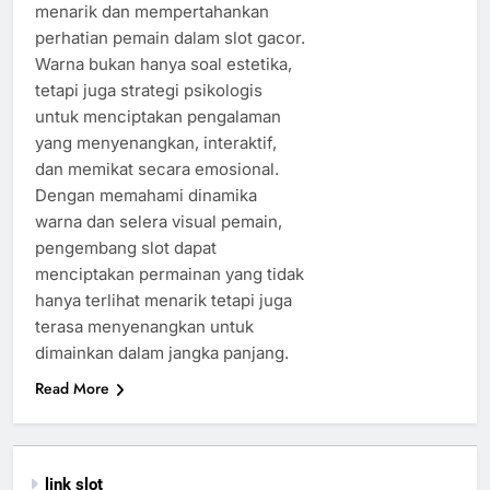
menarik dan mempertahankan
perhatian pemain dalam slot gacor.
Warna bukan hanya soal estetika,
tetapi juga strategi psikologis
untuk menciptakan pengalaman
yang menyenangkan, interaktif,
dan memikat secara emosional.
Dengan memahami dinamika
warna dan selera visual pemain,
pengembang slot dapat
menciptakan permainan yang tidak
hanya terlihat menarik tetapi juga
terasa menyenangkan untuk
dimainkan dalam jangka panjang.
Read More
link slot