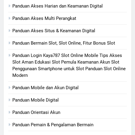
Panduan Akses Harian dan Keamanan Digital
Panduan Akses Multi Perangkat
Panduan Akses Situs & Keamanan Digital
Panduan Bermain Slot, Slot Online, Fitur Bonus Slot
Panduan Login Kaya787 Slot Online Mobile Tips Akses
Slot Aman Edukasi Slot Pemula Keamanan Akun Slot
Penggunaan Smartphone untuk Slot Panduan Slot Online
Modern
Panduan Mobile dan Akun Digital
Panduan Mobile Digital
Panduan Orientasi Akun
Panduan Pemain & Pengalaman Bermain