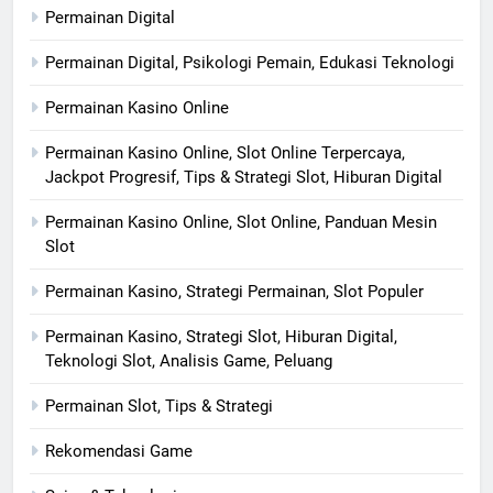
Permainan Digital
Permainan Digital, Psikologi Pemain, Edukasi Teknologi
Permainan Kasino Online
Permainan Kasino Online, Slot Online Terpercaya,
Jackpot Progresif, Tips & Strategi Slot, Hiburan Digital
Permainan Kasino Online, Slot Online, Panduan Mesin
Slot
Permainan Kasino, Strategi Permainan, Slot Populer
Permainan Kasino, Strategi Slot, Hiburan Digital,
Teknologi Slot, Analisis Game, Peluang
Permainan Slot, Tips & Strategi
Rekomendasi Game