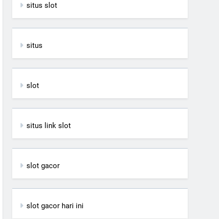
situs slot
situs
slot
situs link slot
slot gacor
slot gacor hari ini