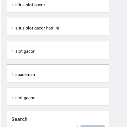
situs slot gacor
situs slot gacor hari ini
slot gacor
spaceman
slot gacor
Search