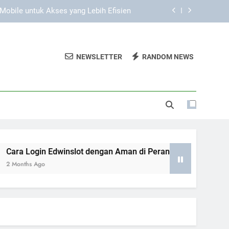
obile untuk Akses yang Lebih Efisien
slot dengan Aman di Perangkat Pribadi
ai Perangkat secara Aman dan Praktis
NEWSLETTER
RANDOM NEWS
es TIARA4D Link Alternatif di Ponsel
 Updates. Informasi Terpercaya Untuk Masyarakat.
obile untuk Akses yang Lebih Efisien
slot dengan Aman di Perangkat Pribadi
ai Perangkat secara Aman dan Praktis
 Edwinslot dengan Aman di Perangkat Pribadi
Cara Leb
2 Months Ag