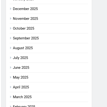
December 2025
November 2025
October 2025
September 2025
August 2025
July 2025
June 2025
May 2025
April 2025
March 2025
February 2025