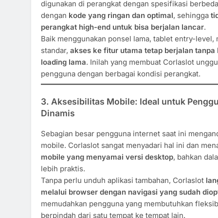
digunakan di perangkat dengan spesifikasi berbeda
dengan
kode yang ringan dan optimal
, sehingga
t
perangkat high-end untuk bisa berjalan lancar
.
Baik menggunakan ponsel lama, tablet entry-level
standar,
akses ke fitur utama tetap berjalan tanpa 
loading lama
. Inilah yang membuat Corlaslot unggu
pengguna dengan berbagai kondisi perangkat.
3.
Aksesibilitas Mobile: Ideal untuk Pengg
Dinamis
Sebagian besar pengguna internet saat ini mengan
mobile. Corlaslot sangat menyadari hal ini dan me
mobile yang menyamai versi desktop
, bahkan dal
lebih praktis.
Tanpa perlu unduh aplikasi tambahan, Corlaslot
lan
melalui browser dengan navigasi yang sudah dio
memudahkan pengguna yang membutuhkan fleksibil
berpindah dari satu tempat ke tempat lain.