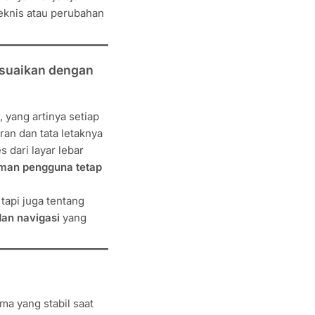
eknis atau perubahan
esuaikan dengan
, yang artinya setiap
an dan tata letaknya
 dari layar lebar
man pengguna tetap
tapi juga tentang
dan navigasi
yang
a yang stabil saat