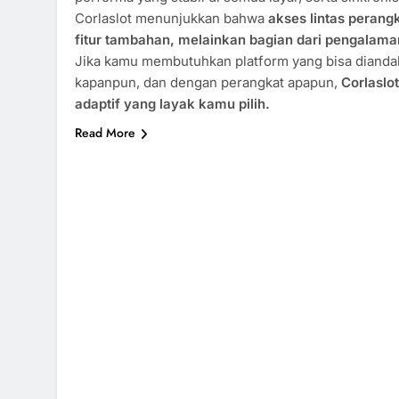
Corlaslot menunjukkan bahwa
akses lintas perang
fitur tambahan, melainkan bagian dari pengalaman
Jika kamu membutuhkan platform yang bisa dianda
kapanpun, dan dengan perangkat apapun,
Corlaslot
adaptif yang layak kamu pilih.
Read More