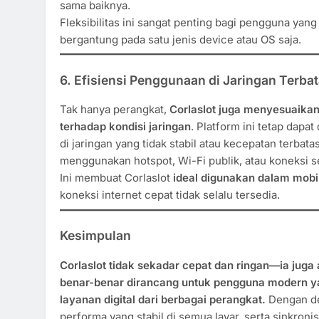
sama baiknya.
Fleksibilitas ini sangat penting bagi pengguna yang 
bergantung pada satu jenis device atau OS saja.
6.
Efisiensi Penggunaan di Jaringan Terba
Tak hanya perangkat,
Corlaslot juga menyesuaika
terhadap kondisi jaringan
. Platform ini tetap dapa
di jaringan yang tidak stabil atau kecepatan terbat
menggunakan hotspot, Wi-Fi publik, atau koneksi se
Ini membuat Corlaslot
ideal digunakan dalam mobili
koneksi internet cepat tidak selalu tersedia.
Kesimpulan
Corlaslot tidak sekadar cepat dan ringan—ia juga a
benar-benar dirancang untuk pengguna modern 
layanan digital dari berbagai perangkat.
Dengan de
performa yang stabil di semua layar, serta sinkronis