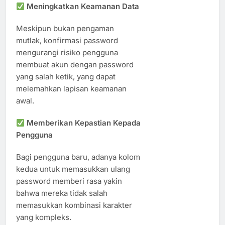
Meningkatkan Keamanan Data
Meskipun bukan pengaman
mutlak, konfirmasi password
mengurangi risiko pengguna
membuat akun dengan password
yang salah ketik, yang dapat
melemahkan lapisan keamanan
awal.
Memberikan Kepastian Kepada
Pengguna
Bagi pengguna baru, adanya kolom
kedua untuk memasukkan ulang
password memberi rasa yakin
bahwa mereka tidak salah
memasukkan kombinasi karakter
yang kompleks.