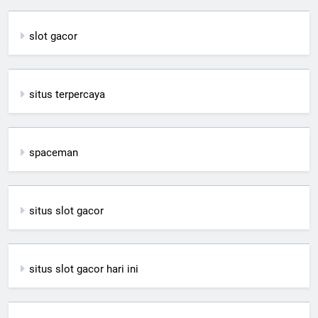
slot gacor
situs terpercaya
spaceman
situs slot gacor
situs slot gacor hari ini