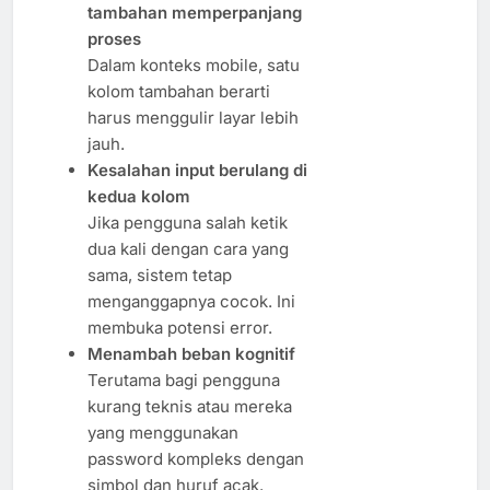
tambahan memperpanjang
proses
Dalam konteks mobile, satu
kolom tambahan berarti
harus menggulir layar lebih
jauh.
Kesalahan input berulang di
kedua kolom
Jika pengguna salah ketik
dua kali dengan cara yang
sama, sistem tetap
menganggapnya cocok. Ini
membuka potensi error.
Menambah beban kognitif
Terutama bagi pengguna
kurang teknis atau mereka
yang menggunakan
password kompleks dengan
simbol dan huruf acak.