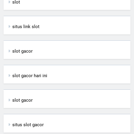
slot
situs link slot
slot gacor
slot gacor hari ini
slot gacor
situs slot gacor