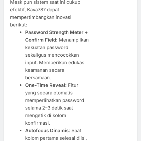
Meskipun sistem saat ini cukup
efektif, Kaya787 dapat
mempertimbangkan inovasi
berikut:
Password Strength Meter +
Confirm Field:
Menampilkan
kekuatan password
sekaligus mencocokkan
input. Memberikan edukasi
keamanan secara
bersamaan.
One-Time Reveal:
Fitur
yang secara otomatis
memperlihatkan password
selama 2–3 detik saat
mengetik di kolom
konfirmasi.
Autofocus Dinamis:
Saat
kolom pertama selesai diisi,