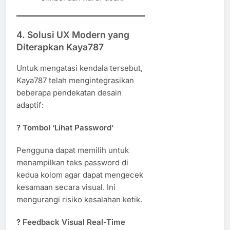
4. Solusi UX Modern yang
Diterapkan Kaya787
Untuk mengatasi kendala tersebut,
Kaya787 telah mengintegrasikan
beberapa pendekatan desain
adaptif:
?
Tombol ‘Lihat Password’
Pengguna dapat memilih untuk
menampilkan teks password di
kedua kolom agar dapat mengecek
kesamaan secara visual. Ini
mengurangi risiko kesalahan ketik.
?
Feedback Visual Real-Time