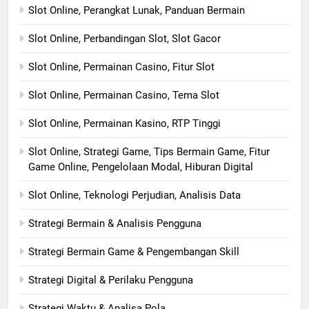
Slot Online, Perangkat Lunak, Panduan Bermain
Slot Online, Perbandingan Slot, Slot Gacor
Slot Online, Permainan Casino, Fitur Slot
Slot Online, Permainan Casino, Tema Slot
Slot Online, Permainan Kasino, RTP Tinggi
Slot Online, Strategi Game, Tips Bermain Game, Fitur
Game Online, Pengelolaan Modal, Hiburan Digital
Slot Online, Teknologi Perjudian, Analisis Data
Strategi Bermain & Analisis Pengguna
Strategi Bermain Game & Pengembangan Skill
Strategi Digital & Perilaku Pengguna
Strategi Waktu & Analisa Pola