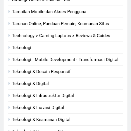
Tampilan Mobile dan Akses Pengguna
Taruhan Online, Panduan Pemain, Keamanan Situs
Technology > Gaming Laptops > Reviews & Guides
Teknologi
Teknologi · Mobile Development · Transformasi Digital
Teknologi & Desain Responsif
Teknologi & Digital
Teknologi & Infrastruktur Digital
Teknologi & Inovasi Digital
Teknologi & Keamanan Digital