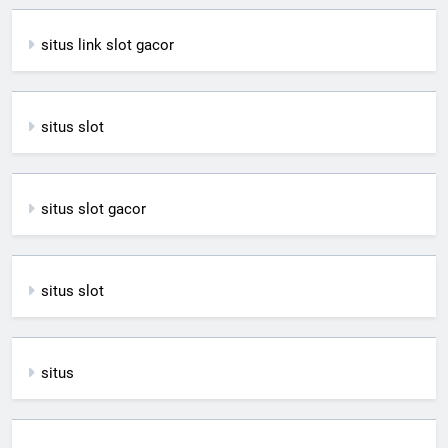
situs link slot gacor
situs slot
situs slot gacor
situs slot
situs