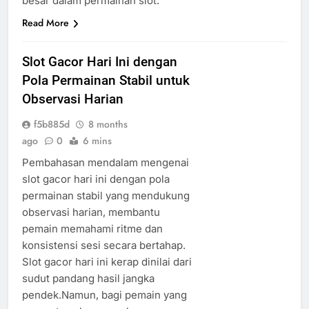
besar dalam permainan slot.
Read More
Slot Gacor Hari Ini dengan
Pola Permainan Stabil untuk
Observasi Harian
f5b885d
8 months
ago
0
6 mins
Pembahasan mendalam mengenai
slot gacor hari ini dengan pola
permainan stabil yang mendukung
observasi harian, membantu
pemain memahami ritme dan
konsistensi sesi secara bertahap.
Slot gacor hari ini kerap dinilai dari
sudut pandang hasil jangka
pendek.Namun, bagi pemain yang