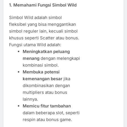
1. Memahami Fungsi Simbol Wild
Simbol Wild adalah simbol
fleksibel yang bisa menggantikan
simbol reguler lain, kecuali simbol
khusus seperti Scatter atau bonus.
Fungsi utama Wild adalah:
Meningkatkan peluang
menang
dengan melengkapi
kombinasi simbol.
Membuka potensi
kemenangan besar
jika
dikombinasikan dengan
multipliers atau bonus
lainnya.
Memicu fitur tambahan
dalam beberapa slot, seperti
respin atau bonus game.