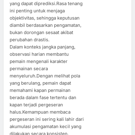
yang dapat diprediksi.Rasa tenang
ini penting untuk menjaga
objektivitas, sehingga keputusan
diambil berdasarkan pengamatan,
bukan dorongan sesaat akibat
perubahan drastis.
Dalam konteks jangka panjang,
observasi harian membantu
pemain mengenali karakter
permainan secara
menyeluruh.Dengan melihat pola
yang berulang, pemain dapat
memahami kapan permainan
berada dalam fase tertentu dan
kapan terjadi pergeseran
halus.Kemampuan membaca
pergeseran ini sering kali lahir dari
akumulasi pengamatan kecil yang
dilakukan secara konsisten.