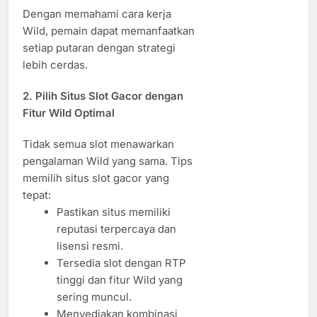
Dengan memahami cara kerja
Wild, pemain dapat memanfaatkan
setiap putaran dengan strategi
lebih cerdas.
2. Pilih Situs Slot Gacor dengan
Fitur Wild Optimal
Tidak semua slot menawarkan
pengalaman Wild yang sama. Tips
memilih situs slot gacor yang
tepat:
Pastikan situs memiliki
reputasi terpercaya dan
lisensi resmi.
Tersedia slot dengan RTP
tinggi dan fitur Wild yang
sering muncul.
Menyediakan kombinasi