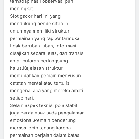
terhadap hasil observasi pun
meningkat.
Slot gacor hari ini yang
mendukung pendekatan ini
umumnya memiliki struktur
permainan yang rapi.Antarmuka
tidak berubah-ubah, informasi
disajikan secara jelas, dan transisi
antar putaran berlangsung
halus.Kejelasan struktur
memudahkan pemain menyusun
catatan mental atau tertulis
mengenai apa yang mereka amati
setiap hari.
Selain aspek teknis, pola stabil
juga berdampak pada pengalaman
emosional.Pemain cenderung
merasa lebih tenang karena
permainan berjalan dalam batas