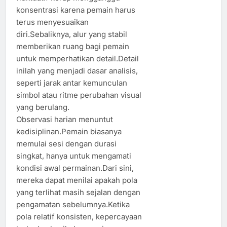
konsentrasi karena pemain harus
terus menyesuaikan
diri.Sebaliknya, alur yang stabil
memberikan ruang bagi pemain
untuk memperhatikan detail.Detail
inilah yang menjadi dasar analisis,
seperti jarak antar kemunculan
simbol atau ritme perubahan visual
yang berulang.
Observasi harian menuntut
kedisiplinan.Pemain biasanya
memulai sesi dengan durasi
singkat, hanya untuk mengamati
kondisi awal permainan.Dari sini,
mereka dapat menilai apakah pola
yang terlihat masih sejalan dengan
pengamatan sebelumnya.Ketika
pola relatif konsisten, kepercayaan