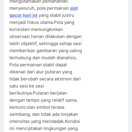
mengutamakan pemahaman
menyeluruh, pola permainan
slot
gacor hari ini
yang stabil justru
menjadi fokus utama.Pola yang
konsisten memungkinkan
observasi harian dilakukan dengan
lebih objektif, sehingga setiap sesi
memberikan gambaran yang saling
terhubung dan mudah dianalisis.
Pola permainan stabil dapat
dikenali dari alur putaran yang
tidak berubah secara ekstrem dari
satu sesi ke sesi
berikutnya.Putaran berjalan
dengan tempo yang relatif sama,
kemunculan simbol terasa
seimbang, dan tidak ada lonjakan
intensitas yang mendadak.Kondisi
ini menciptakan lingkungan yang