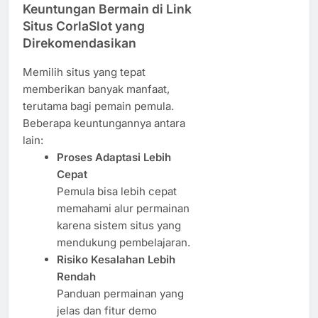
Keuntungan Bermain di Link
Situs CorlaSlot yang
Direkomendasikan
Memilih situs yang tepat
memberikan banyak manfaat,
terutama bagi pemain pemula.
Beberapa keuntungannya antara
lain:
Proses Adaptasi Lebih
Cepat
Pemula bisa lebih cepat
memahami alur permainan
karena sistem situs yang
mendukung pembelajaran.
Risiko Kesalahan Lebih
Rendah
Panduan permainan yang
jelas dan fitur demo