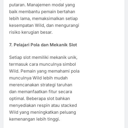
putaran. Manajemen modal yang
baik membantu pemain bertahan
lebih lama, memaksimalkan setiap
kesempatan Wild, dan mengurangi
risiko kerugian besar.
7. Pelajari Pola dan Mekanik Slot
Setiap slot memiliki mekanik unik,
termasuk cara munculnya simbol
Wild. Pemain yang memahami pola
munculnya Wild lebih mudah
merencanakan strategi taruhan
dan memanfaatkan fitur secara
optimal. Beberapa slot bahkan
menyediakan respin atau stacked
Wild yang meningkatkan peluang
kemenangan lebih tinggi.