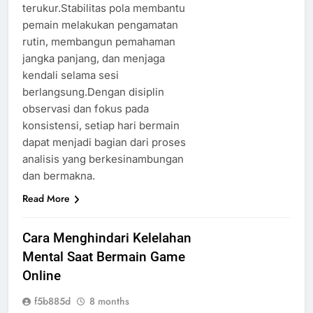
terukur.Stabilitas pola membantu
pemain melakukan pengamatan
rutin, membangun pemahaman
jangka panjang, dan menjaga
kendali selama sesi
berlangsung.Dengan disiplin
observasi dan fokus pada
konsistensi, setiap hari bermain
dapat menjadi bagian dari proses
analisis yang berkesinambungan
dan bermakna.
Read More
Cara Menghindari Kelelahan
Mental Saat Bermain Game
Online
f5b885d
8 months