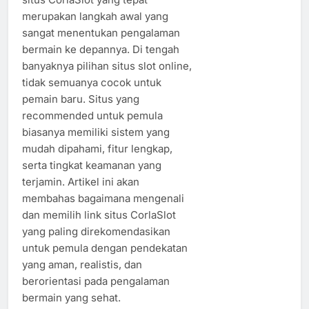
merupakan langkah awal yang
sangat menentukan pengalaman
bermain ke depannya. Di tengah
banyaknya pilihan situs slot online,
tidak semuanya cocok untuk
pemain baru. Situs yang
recommended untuk pemula
biasanya memiliki sistem yang
mudah dipahami, fitur lengkap,
serta tingkat keamanan yang
terjamin. Artikel ini akan
membahas bagaimana mengenali
dan memilih link situs CorlaSlot
yang paling direkomendasikan
untuk pemula dengan pendekatan
yang aman, realistis, dan
berorientasi pada pengalaman
bermain yang sehat.