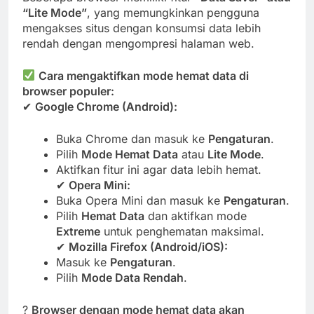
“Lite Mode”
, yang memungkinkan pengguna
mengakses situs dengan konsumsi data lebih
rendah dengan mengompresi halaman web.
Cara mengaktifkan mode hemat data di
browser populer:
✔
Google Chrome (Android):
Buka Chrome dan masuk ke
Pengaturan
.
Pilih
Mode Hemat Data
atau
Lite Mode
.
Aktifkan fitur ini agar data lebih hemat.
✔
Opera Mini:
Buka Opera Mini dan masuk ke
Pengaturan
.
Pilih
Hemat Data
dan aktifkan mode
Extreme
untuk penghematan maksimal.
✔
Mozilla Firefox (Android/iOS):
Masuk ke
Pengaturan
.
Pilih
Mode Data Rendah
.
?
Browser dengan mode hemat data akan