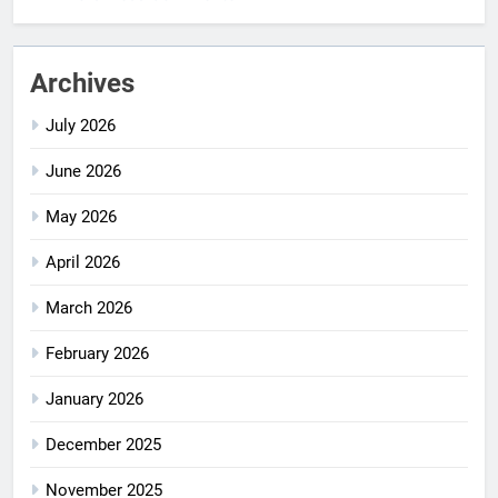
Archives
July 2026
June 2026
May 2026
April 2026
March 2026
February 2026
January 2026
December 2025
November 2025