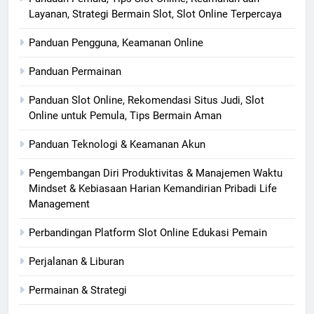
Layanan, Strategi Bermain Slot, Slot Online Terpercaya
Panduan Pengguna, Keamanan Online
Panduan Permainan
Panduan Slot Online, Rekomendasi Situs Judi, Slot
Online untuk Pemula, Tips Bermain Aman
Panduan Teknologi & Keamanan Akun
Pengembangan Diri Produktivitas & Manajemen Waktu
Mindset & Kebiasaan Harian Kemandirian Pribadi Life
Management
Perbandingan Platform Slot Online Edukasi Pemain
Perjalanan & Liburan
Permainan & Strategi