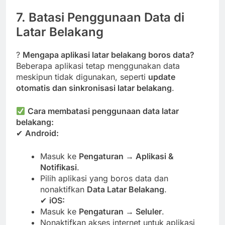
7. Batasi Penggunaan Data di
Latar Belakang
?
Mengapa aplikasi latar belakang boros data?
Beberapa aplikasi tetap menggunakan data
meskipun tidak digunakan, seperti
update
otomatis dan sinkronisasi latar belakang
.
Cara membatasi penggunaan data latar
belakang:
✔
Android:
Masuk ke
Pengaturan → Aplikasi &
Notifikasi
.
Pilih aplikasi yang boros data dan
nonaktifkan
Data Latar Belakang
.
✔
iOS:
Masuk ke
Pengaturan → Seluler
.
Nonaktifkan akses internet untuk aplikasi