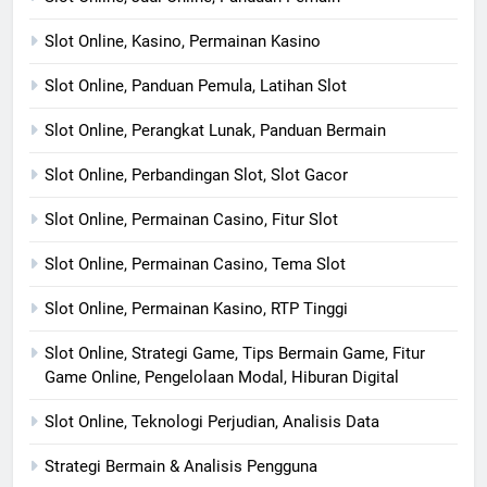
Slot Online, Kasino, Permainan Kasino
Slot Online, Panduan Pemula, Latihan Slot
Slot Online, Perangkat Lunak, Panduan Bermain
Slot Online, Perbandingan Slot, Slot Gacor
Slot Online, Permainan Casino, Fitur Slot
Slot Online, Permainan Casino, Tema Slot
Slot Online, Permainan Kasino, RTP Tinggi
Slot Online, Strategi Game, Tips Bermain Game, Fitur
Game Online, Pengelolaan Modal, Hiburan Digital
Slot Online, Teknologi Perjudian, Analisis Data
Strategi Bermain & Analisis Pengguna