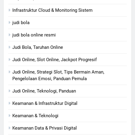
Infrastruktur Cloud & Monitoring Sistem
judi bola
judi bola online resmi
Judi Bola, Taruhan Online
Judi Online, Slot Online, Jackpot Progresif
Judi Online, Strategi Slot, Tips Bermain Aman,
Pengelolaan Emosi, Panduan Pemula
Judi Online, Teknologi, Panduan
Keamanan & Infrastruktur Digital
Keamanan & Teknologi
Keamanan Data & Privasi Digital