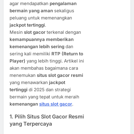
agar mendapatkan
pengalaman
bermain yang aman
sekaligus
peluang untuk memenangkan
jackpot tertinggi
.
Mesin
slot gacor
terkenal dengan
kemampuannya memberikan
kemenangan lebih sering
dan
sering kali memiliki
RTP (Return to
Player)
yang lebih tinggi. Artikel ini
akan membahas bagaimana cara
menemukan
situs slot gacor resmi
yang menawarkan
jackpot
tertinggi
di 2025 dan strategi
bermain yang tepat untuk meraih
kemenangan
situs slot gacor
.
1.
Pilih Situs Slot Gacor Resmi
yang Terpercaya