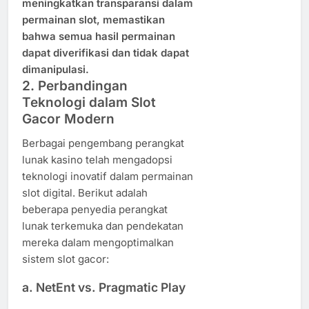
meningkatkan transparansi dalam
permainan slot, memastikan
bahwa semua hasil permainan
dapat diverifikasi dan tidak dapat
dimanipulasi.
2. Perbandingan
Teknologi dalam Slot
Gacor Modern
Berbagai pengembang perangkat
lunak kasino telah mengadopsi
teknologi inovatif dalam permainan
slot digital. Berikut adalah
beberapa penyedia perangkat
lunak terkemuka dan pendekatan
mereka dalam mengoptimalkan
sistem slot gacor:
a. NetEnt vs. Pragmatic Play