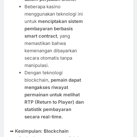
Beberapa kasino
menggunakan teknologi ini
untuk
menciptakan sistem
pembayaran berbasis
smart contract
, yang
memastikan bahwa
kemenangan dibayarkan
secara otomatis tanpa
manipulasi.
Dengan teknologi
blockchain,
pemain dapat
mengakses riwayat
permainan untuk melihat
RTP (Return to Player) dan
statistik pembayaran
secara real-time.
➡
Kesimpulan:
Blockchain