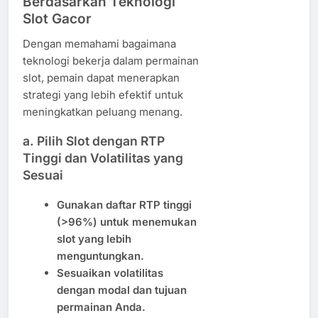
Berdasarkan Teknologi
Slot Gacor
Dengan memahami bagaimana
teknologi bekerja dalam permainan
slot, pemain dapat menerapkan
strategi yang lebih efektif untuk
meningkatkan peluang menang.
a. Pilih Slot dengan RTP
Tinggi dan Volatilitas yang
Sesuai
Gunakan daftar RTP tinggi
(>96%) untuk menemukan
slot yang lebih
menguntungkan.
Sesuaikan volatilitas
dengan modal dan tujuan
permainan Anda.