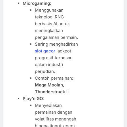
Microgaming:
Menggunakan
teknologi RNG
berbasis AI untuk
meningkatkan
pengalaman bermain.
Sering menghadirkan
slot gacor
jackpot
progresif terbesar
dalam industri
perjudian.
Contoh permainan:
Mega Moolah,
Thunderstruck II
.
Play’n GO:
Menyediakan
permainan dengan
volatilitas menengah
hingga tinggi, cocok