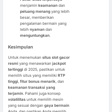
menjamin
keamanan
dan
peluang menang
yang lebih
besar, memberikan
pengalaman bermain yang
lebih
nyaman
dan
menguntungkan
.
Kesimpulan
Untuk menemukan
situs slot gacor
resmi
yang menawarkan
jackpot
tertinggi
di 2025, pastikan untuk
memilih situs yang memiliki
RTP
tinggi
,
fitur bonus menarik
, dan
keamanan transaksi yang
terjamin
. Pahami juga konsep
volatilitas
untuk memilih mesin
yang sesuai dengan
gaya bermain
Anda, dan pastikan Anda memilih