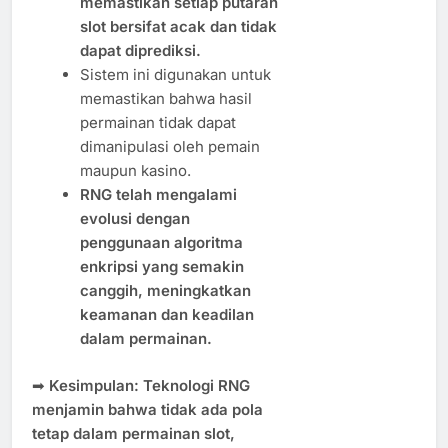
memastikan setiap putaran
slot bersifat acak dan tidak
dapat diprediksi.
Sistem ini digunakan untuk
memastikan bahwa hasil
permainan tidak dapat
dimanipulasi oleh pemain
maupun kasino.
RNG telah mengalami
evolusi dengan
penggunaan algoritma
enkripsi yang semakin
canggih, meningkatkan
keamanan dan keadilan
dalam permainan.
➡
Kesimpulan:
Teknologi RNG
menjamin bahwa tidak ada pola
tetap dalam permainan slot,