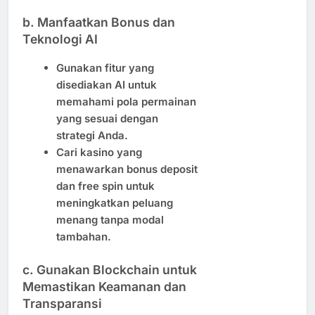
b. Manfaatkan Bonus dan
Teknologi AI
Gunakan fitur yang
disediakan AI untuk
memahami pola permainan
yang sesuai dengan
strategi Anda.
Cari kasino yang
menawarkan bonus deposit
dan free spin untuk
meningkatkan peluang
menang tanpa modal
tambahan.
c. Gunakan Blockchain untuk
Memastikan Keamanan dan
Transparansi