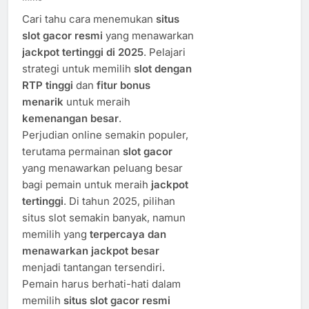
Cari tahu cara menemukan
situs
slot gacor resmi
yang menawarkan
jackpot tertinggi di 2025
. Pelajari
strategi untuk memilih
slot dengan
RTP tinggi
dan
fitur bonus
menarik
untuk meraih
kemenangan besar
.
Perjudian online semakin populer,
terutama permainan
slot gacor
yang menawarkan peluang besar
bagi pemain untuk meraih
jackpot
tertinggi
. Di tahun 2025, pilihan
situs slot semakin banyak, namun
memilih yang
terpercaya dan
menawarkan jackpot besar
menjadi tantangan tersendiri.
Pemain harus berhati-hati dalam
memilih
situs slot gacor resmi