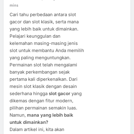
mins
Cari tahu perbedaan antara slot
gacor dan slot klasik, serta mana
yang lebih baik untuk dimainkan.
Pelajari keunggulan dan
kelemahan masing-masing jenis
slot untuk membantu Anda memilih
yang paling menguntungkan.
Permainan slot telah mengalami
banyak perkembangan sejak
pertama kali diperkenalkan. Dari
mesin slot klasik dengan desain
sederhana hingga
slot gacor
yang
dikemas dengan fitur modern,
pilihan permainan semakin luas.
Namun,
mana yang lebih baik
untuk dimainkan?
Dalam artikel ini, kita akan