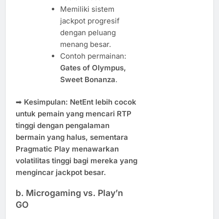
Memiliki sistem
jackpot progresif
dengan peluang
menang besar.
Contoh permainan:
Gates of Olympus,
Sweet Bonanza
.
➡
Kesimpulan:
NetEnt lebih cocok
untuk pemain yang mencari RTP
tinggi dengan pengalaman
bermain yang halus, sementara
Pragmatic Play menawarkan
volatilitas tinggi bagi mereka yang
mengincar jackpot besar.
b. Microgaming vs. Play’n
GO