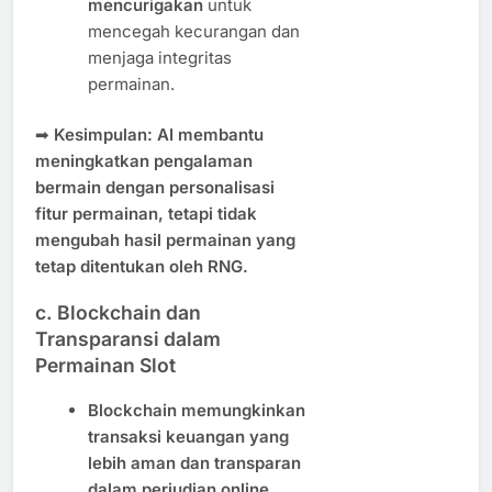
mencurigakan
untuk
mencegah kecurangan dan
menjaga integritas
permainan.
➡
Kesimpulan:
AI membantu
meningkatkan pengalaman
bermain dengan personalisasi
fitur permainan, tetapi tidak
mengubah hasil permainan yang
tetap ditentukan oleh RNG.
c. Blockchain dan
Transparansi dalam
Permainan Slot
Blockchain memungkinkan
transaksi keuangan yang
lebih aman dan transparan
dalam perjudian online.