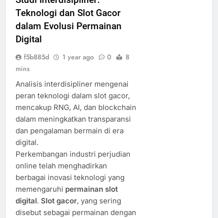
Teknologi dan Slot Gacor
dalam Evolusi Permainan
Digital
f5b885d
1 year ago
0
8
mins
Analisis interdisipliner mengenai
peran teknologi dalam slot gacor,
mencakup RNG, AI, dan blockchain
dalam meningkatkan transparansi
dan pengalaman bermain di era
digital.
Perkembangan industri perjudian
online telah menghadirkan
berbagai inovasi teknologi yang
memengaruhi
permainan slot
digital
.
Slot gacor
, yang sering
disebut sebagai permainan dengan