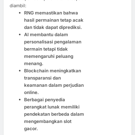
diambil:
RNG memastikan bahwa
hasil permainan tetap acak
dan tidak dapat diprediksi.
AI membantu dalam
personalisasi pengalaman
bermain tetapi tidak
memengaruhi peluang
menang.
Blockchain meningkatkan
transparansi dan
keamanan dalam perjudian
online.
Berbagai penyedia
perangkat lunak memiliki
pendekatan berbeda dalam
mengembangkan slot
gacor.