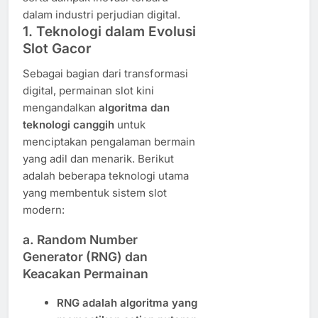
dalam industri perjudian digital.
1. Teknologi dalam Evolusi
Slot Gacor
Sebagai bagian dari transformasi
digital, permainan slot kini
mengandalkan
algoritma dan
teknologi canggih
untuk
menciptakan pengalaman bermain
yang adil dan menarik. Berikut
adalah beberapa teknologi utama
yang membentuk sistem slot
modern:
a. Random Number
Generator (RNG) dan
Keacakan Permainan
RNG adalah algoritma yang