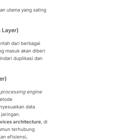
san utama yang saling
 Layer)
ntah dari berbagai
ng masuk akan diberi
ndari duplikasi dan
er)
 processing engine
metode
nyesuaikan data
jaringan.
vices architecture
, di
namun terhubung
an efisiensi,