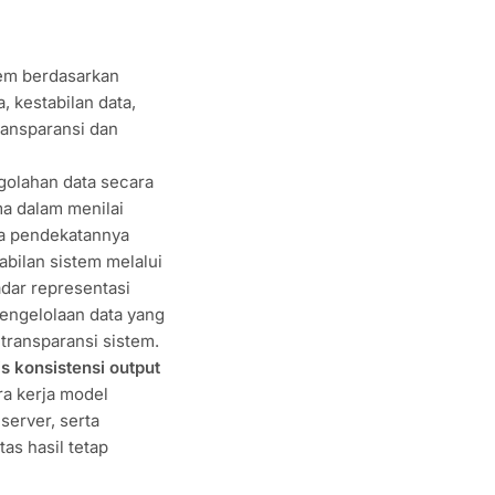
tem berdasarkan
 kestabilan data,
ransparansi dan
golahan data secara
ma dalam menilai
a pendekatannya
abilan sistem melalui
adar representasi
pengelolaan data yang
 transparansi sistem.
is konsistensi output
ra kerja model
server, serta
as hasil tetap