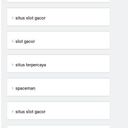
situs slot gacor
slot gacor
situs terpercaya
spaceman
situs slot gacor