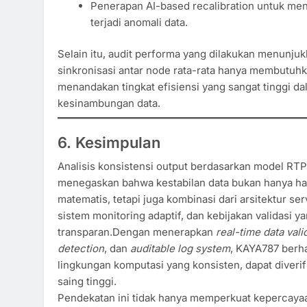
Penerapan AI-based recalibration untuk men
terjadi anomali data.
Selain itu, audit performa yang dilakukan menunj
sinkronisasi antar node rata-rata hanya membutuh
menandakan tingkat efisiensi yang sangat tinggi d
kesinambungan data.
6. Kesimpulan
Analisis konsistensi output berdasarkan model RT
menegaskan bahwa kestabilan data bukan hanya hasi
matematis, tetapi juga kombinasi dari arsitektur ser
sistem monitoring adaptif, dan kebijakan validasi y
transparan.Dengan menerapkan
real-time data vali
detection
, dan
auditable log system
, KAYA787 berh
lingkungan komputasi yang konsisten, dapat diverif
saing tinggi.
Pendekatan ini tidak hanya memperkuat kepercayaa