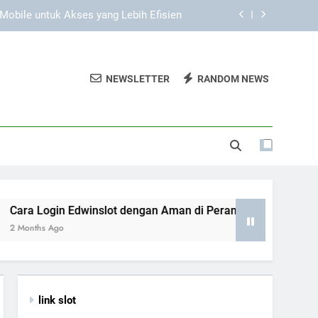
obile untuk Akses yang Lebih Efisien
slot dengan Aman di Perangkat Pribadi
ai Perangkat secara Aman dan Praktis
NEWSLETTER
RANDOM NEWS
es TIARA4D Link Alternatif di Ponsel
 Updates. Informasi Terpercaya Untuk Masyarakat.
obile untuk Akses yang Lebih Efisien
slot dengan Aman di Perangkat Pribadi
ai Perangkat secara Aman dan Praktis
in Edwinslot dengan Aman di Perangkat Pribadi
Cara Le
go
2 Months 
link slot