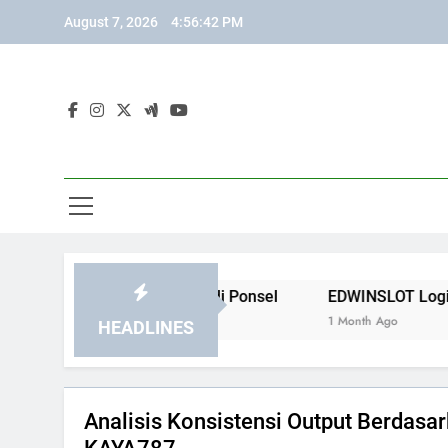
Skip
August 7, 2026
4:56:43 PM
to
content
The
Dapatkan B
 Link Alternatif di Ponsel
EDWINSLOT Login melalui B
1 Month Ago
HEADLINES
Analisis Konsistensi Output Berdasa