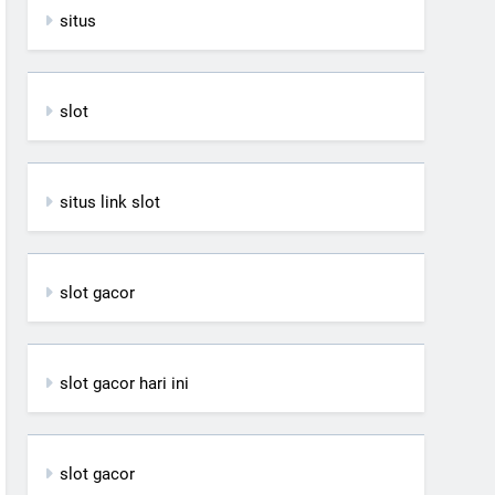
situs
slot
situs link slot
slot gacor
slot gacor hari ini
slot gacor