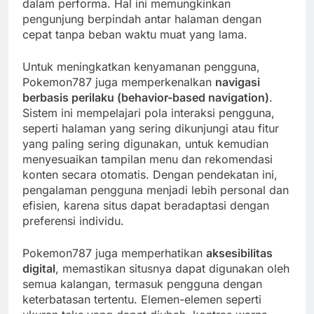
dalam performa. Hal ini memungkinkan
pengunjung berpindah antar halaman dengan
cepat tanpa beban waktu muat yang lama.
Untuk meningkatkan kenyamanan pengguna,
Pokemon787 juga memperkenalkan
navigasi
berbasis perilaku (behavior-based navigation)
.
Sistem ini mempelajari pola interaksi pengguna,
seperti halaman yang sering dikunjungi atau fitur
yang paling sering digunakan, untuk kemudian
menyesuaikan tampilan menu dan rekomendasi
konten secara otomatis. Dengan pendekatan ini,
pengalaman pengguna menjadi lebih personal dan
efisien, karena situs dapat beradaptasi dengan
preferensi individu.
Pokemon787 juga memperhatikan
aksesibilitas
digital
, memastikan situsnya dapat digunakan oleh
semua kalangan, termasuk pengguna dengan
keterbatasan tertentu. Elemen-elemen seperti