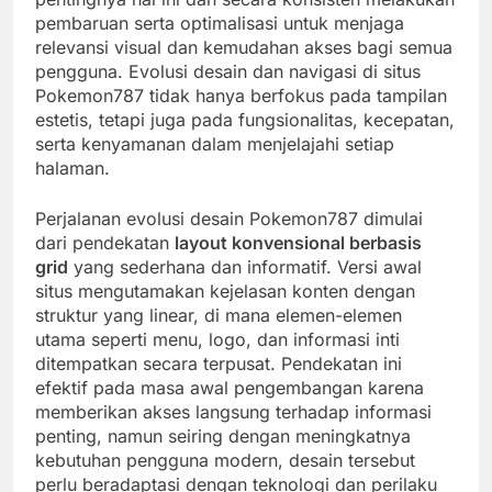
pembaruan serta optimalisasi untuk menjaga
relevansi visual dan kemudahan akses bagi semua
pengguna. Evolusi desain dan navigasi di situs
Pokemon787 tidak hanya berfokus pada tampilan
estetis, tetapi juga pada fungsionalitas, kecepatan,
serta kenyamanan dalam menjelajahi setiap
halaman.
Perjalanan evolusi desain Pokemon787 dimulai
dari pendekatan
layout konvensional berbasis
grid
yang sederhana dan informatif. Versi awal
situs mengutamakan kejelasan konten dengan
struktur yang linear, di mana elemen-elemen
utama seperti menu, logo, dan informasi inti
ditempatkan secara terpusat. Pendekatan ini
efektif pada masa awal pengembangan karena
memberikan akses langsung terhadap informasi
penting, namun seiring dengan meningkatnya
kebutuhan pengguna modern, desain tersebut
perlu beradaptasi dengan teknologi dan perilaku