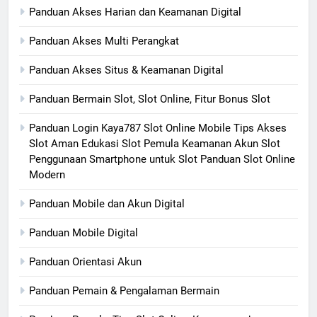
Panduan Akses Harian dan Keamanan Digital
Panduan Akses Multi Perangkat
Panduan Akses Situs & Keamanan Digital
Panduan Bermain Slot, Slot Online, Fitur Bonus Slot
Panduan Login Kaya787 Slot Online Mobile Tips Akses
Slot Aman Edukasi Slot Pemula Keamanan Akun Slot
Penggunaan Smartphone untuk Slot Panduan Slot Online
Modern
Panduan Mobile dan Akun Digital
Panduan Mobile Digital
Panduan Orientasi Akun
Panduan Pemain & Pengalaman Bermain