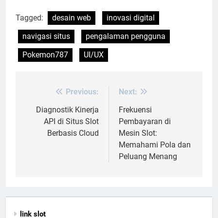
Tagged:
desain web
inovasi digital
navigasi situs
pengalaman pengguna
Pokemon787
UI/UX
Previous:
Next:
Post
navigation
Diagnostik Kinerja
Frekuensi
API di Situs Slot
Pembayaran di
Berbasis Cloud
Mesin Slot:
Memahami Pola dan
Peluang Menang
link slot