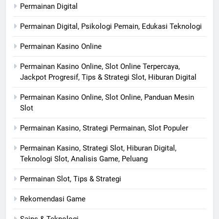
Permainan Digital
Permainan Digital, Psikologi Pemain, Edukasi Teknologi
Permainan Kasino Online
Permainan Kasino Online, Slot Online Terpercaya,
Jackpot Progresif, Tips & Strategi Slot, Hiburan Digital
Permainan Kasino Online, Slot Online, Panduan Mesin
Slot
Permainan Kasino, Strategi Permainan, Slot Populer
Permainan Kasino, Strategi Slot, Hiburan Digital,
Teknologi Slot, Analisis Game, Peluang
Permainan Slot, Tips & Strategi
Rekomendasi Game
Sains & Teknologi