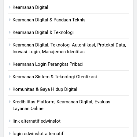
Keamanan Digital
Keamanan Digital & Panduan Teknis
Keamanan Digital & Teknologi
Keamanan Digital, Teknologi Autentikasi, Proteksi Data,
Inovasi Login, Manajemen Identitas
Keamanan Login Perangkat Pribadi
Keamanan Sistem & Teknologi Otentikasi
Komunitas & Gaya Hidup Digital
Kredibilitas Platform, Keamanan Digital, Evaluasi
Layanan Online
link alternatif edwinslot
login edwinslot alternatif