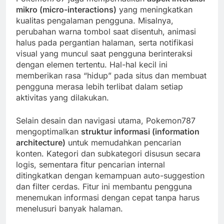
mikro (micro-interactions)
yang meningkatkan
kualitas pengalaman pengguna. Misalnya,
perubahan warna tombol saat disentuh, animasi
halus pada pergantian halaman, serta notifikasi
visual yang muncul saat pengguna berinteraksi
dengan elemen tertentu. Hal-hal kecil ini
memberikan rasa “hidup” pada situs dan membuat
pengguna merasa lebih terlibat dalam setiap
aktivitas yang dilakukan.
Selain desain dan navigasi utama, Pokemon787
mengoptimalkan
struktur informasi (information
architecture)
untuk memudahkan pencarian
konten. Kategori dan subkategori disusun secara
logis, sementara fitur pencarian internal
ditingkatkan dengan kemampuan auto-suggestion
dan filter cerdas. Fitur ini membantu pengguna
menemukan informasi dengan cepat tanpa harus
menelusuri banyak halaman.