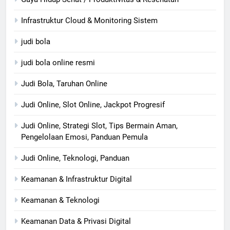
Infrastruktur Cloud & Monitoring Sistem
judi bola
judi bola online resmi
Judi Bola, Taruhan Online
Judi Online, Slot Online, Jackpot Progresif
Judi Online, Strategi Slot, Tips Bermain Aman,
Pengelolaan Emosi, Panduan Pemula
Judi Online, Teknologi, Panduan
Keamanan & Infrastruktur Digital
Keamanan & Teknologi
Keamanan Data & Privasi Digital