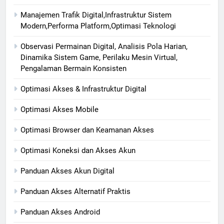
Manajemen Trafik Digital,Infrastruktur Sistem
Modern,Performa Platform,Optimasi Teknologi
Observasi Permainan Digital, Analisis Pola Harian,
Dinamika Sistem Game, Perilaku Mesin Virtual,
Pengalaman Bermain Konsisten
Optimasi Akses & Infrastruktur Digital
Optimasi Akses Mobile
Optimasi Browser dan Keamanan Akses
Optimasi Koneksi dan Akses Akun
Panduan Akses Akun Digital
Panduan Akses Alternatif Praktis
Panduan Akses Android