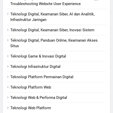
Troubleshooting Website User Experience
Teknologi Digital, Keamanan Siber, AI dan Analitik,
Infrastruktur Jaringan
Teknologi Digital, Keamanan Siber, Inovasi Sistem
Teknologi Digital, Panduan Online, Keamanan Akses
Situs
Teknologi Game & Inovasi Digital
Teknologi Infrastruktur Digital
Teknologi Platform Permainan Digital
Teknologi Platform Web
Teknologi Web & Performa Digital
Teknologi Web Platform