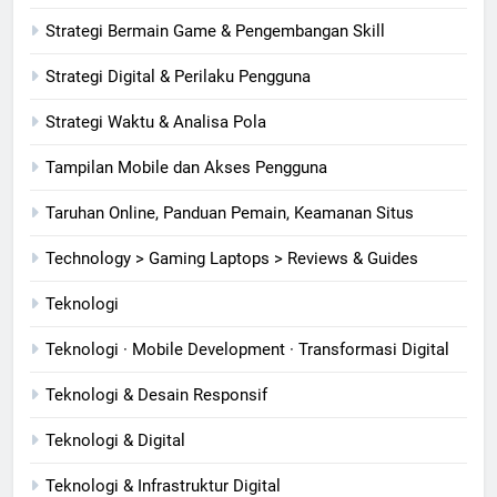
Strategi Bermain Game & Pengembangan Skill
Strategi Digital & Perilaku Pengguna
Strategi Waktu & Analisa Pola
Tampilan Mobile dan Akses Pengguna
Taruhan Online, Panduan Pemain, Keamanan Situs
Technology > Gaming Laptops > Reviews & Guides
Teknologi
Teknologi · Mobile Development · Transformasi Digital
Teknologi & Desain Responsif
Teknologi & Digital
Teknologi & Infrastruktur Digital