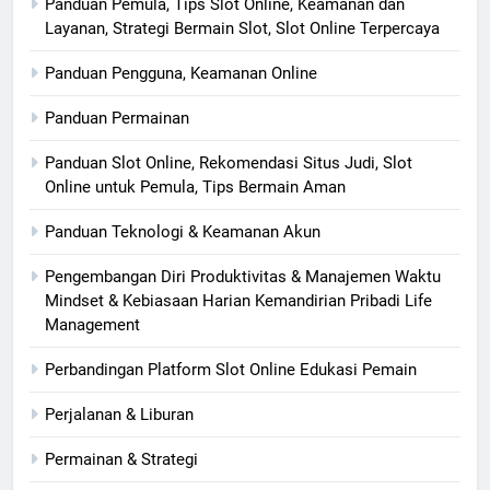
Panduan Pemula, Tips Slot Online, Keamanan dan
Layanan, Strategi Bermain Slot, Slot Online Terpercaya
Panduan Pengguna, Keamanan Online
Panduan Permainan
Panduan Slot Online, Rekomendasi Situs Judi, Slot
Online untuk Pemula, Tips Bermain Aman
Panduan Teknologi & Keamanan Akun
Pengembangan Diri Produktivitas & Manajemen Waktu
Mindset & Kebiasaan Harian Kemandirian Pribadi Life
Management
Perbandingan Platform Slot Online Edukasi Pemain
Perjalanan & Liburan
Permainan & Strategi