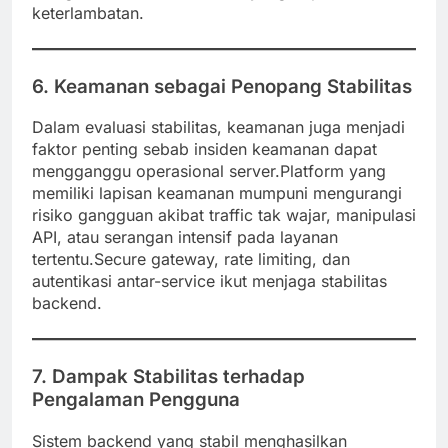
keterlambatan.
6. Keamanan sebagai Penopang Stabilitas
Dalam evaluasi stabilitas, keamanan juga menjadi
faktor penting sebab insiden keamanan dapat
mengganggu operasional server.Platform yang
memiliki lapisan keamanan mumpuni mengurangi
risiko gangguan akibat traffic tak wajar, manipulasi
API, atau serangan intensif pada layanan
tertentu.Secure gateway, rate limiting, dan
autentikasi antar-service ikut menjaga stabilitas
backend.
7. Dampak Stabilitas terhadap
Pengalaman Pengguna
Sistem backend yang stabil menghasilkan