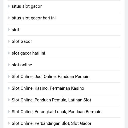
situs slot gacor
situs slot gacor hari ini
slot
Slot Gacor
slot gacor hari ini
slot online
Slot Online, Judi Online, Panduan Pemain
Slot Online, Kasino, Permainan Kasino
Slot Online, Panduan Pemula, Latihan Slot
Slot Online, Perangkat Lunak, Panduan Bermain
Slot Online, Perbandingan Slot, Slot Gacor