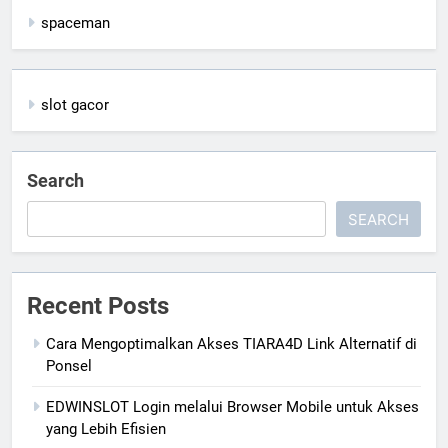
spaceman
slot gacor
Search
SEARCH
Recent Posts
Cara Mengoptimalkan Akses TIARA4D Link Alternatif di
Ponsel
EDWINSLOT Login melalui Browser Mobile untuk Akses
yang Lebih Efisien