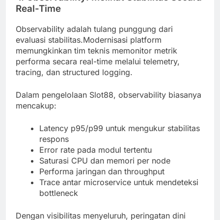
Real-Time
Observability adalah tulang punggung dari
evaluasi stabilitas.Modernisasi platform
memungkinkan tim teknis memonitor metrik
performa secara real-time melalui telemetry,
tracing, dan structured logging.
Dalam pengelolaan Slot88, observability biasanya
mencakup:
Latency p95/p99 untuk mengukur stabilitas
respons
Error rate pada modul tertentu
Saturasi CPU dan memori per node
Performa jaringan dan throughput
Trace antar microservice untuk mendeteksi
bottleneck
Dengan visibilitas menyeluruh, peringatan dini