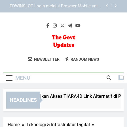
Skip
Cara Login Edwinslot dengan Aman di Perangkat
to
Pribadi
content
Cara Lebah4D Login dengan Cepat di Berbagai
Perangkat secara Aman dan Praktis
Cara Mengoptimalkan Akses TIARA4D Link
Alternatif di Ponsel
EDWINSLOT Login melalui Browser Mobile untuk
Akses yang Lebih Efisien
The Govt
Dapatkan Berita Terkini Dan Update Dari
Cara Login Edwinslot dengan Aman di Perangkat
NEWSLETTER
RANDOM NEWS
Pribadi
Updates
Dunia Pemerintahan Di The Govt
Cara Lebah4D Login dengan Cepat di Berbagai
Updates. Informasi Terpercaya Untuk
Perangkat secara Aman dan Praktis
MENU
Masyarakat.
ra Mengoptimalkan Akses TIARA4D Link Alternatif di Ponsel
HEADLINES
Weeks Ago
Home
Teknologi & Infrastruktur Digital