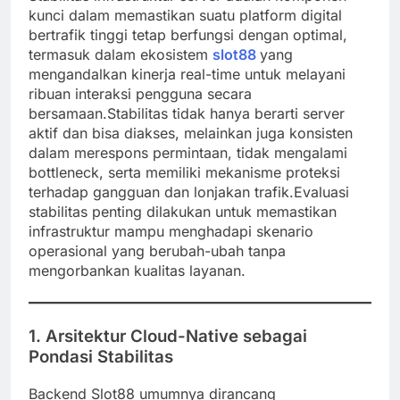
kunci dalam memastikan suatu platform digital
bertrafik tinggi tetap berfungsi dengan optimal,
termasuk dalam ekosistem
slot88
yang
mengandalkan kinerja real-time untuk melayani
ribuan interaksi pengguna secara
bersamaan.Stabilitas tidak hanya berarti server
aktif dan bisa diakses, melainkan juga konsisten
dalam merespons permintaan, tidak mengalami
bottleneck, serta memiliki mekanisme proteksi
terhadap gangguan dan lonjakan trafik.Evaluasi
stabilitas penting dilakukan untuk memastikan
infrastruktur mampu menghadapi skenario
operasional yang berubah-ubah tanpa
mengorbankan kualitas layanan.
1. Arsitektur Cloud-Native sebagai
Pondasi Stabilitas
Backend Slot88 umumnya dirancang