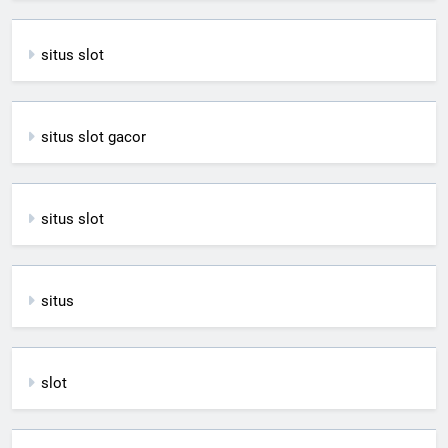
situs slot
situs slot gacor
situs slot
situs
slot