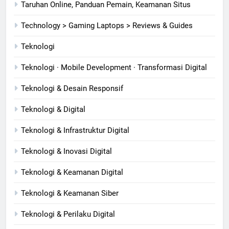
Taruhan Online, Panduan Pemain, Keamanan Situs
Technology > Gaming Laptops > Reviews & Guides
Teknologi
Teknologi · Mobile Development · Transformasi Digital
Teknologi & Desain Responsif
Teknologi & Digital
Teknologi & Infrastruktur Digital
Teknologi & Inovasi Digital
Teknologi & Keamanan Digital
Teknologi & Keamanan Siber
Teknologi & Perilaku Digital