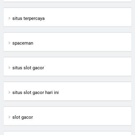
situs terpercaya
spaceman
situs slot gacor
situs slot gacor hari ini
slot gacor