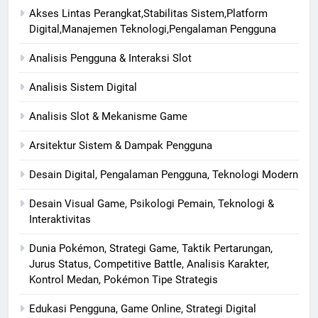
Akses Lintas Perangkat,Stabilitas Sistem,Platform
Digital,Manajemen Teknologi,Pengalaman Pengguna
Analisis Pengguna & Interaksi Slot
Analisis Sistem Digital
Analisis Slot & Mekanisme Game
Arsitektur Sistem & Dampak Pengguna
Desain Digital, Pengalaman Pengguna, Teknologi Modern
Desain Visual Game, Psikologi Pemain, Teknologi &
Interaktivitas
Dunia Pokémon, Strategi Game, Taktik Pertarungan,
Jurus Status, Competitive Battle, Analisis Karakter,
Kontrol Medan, Pokémon Tipe Strategis
Edukasi Pengguna, Game Online, Strategi Digital