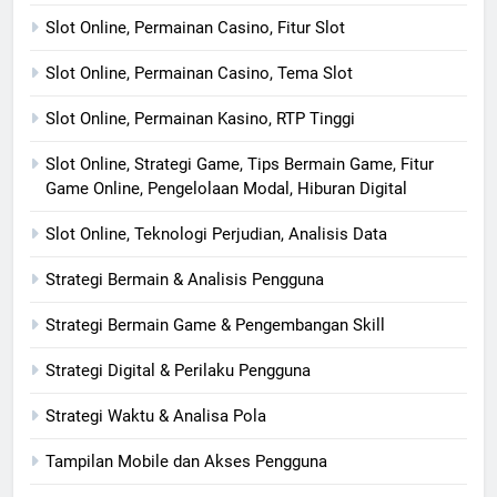
Slot Online, Permainan Casino, Fitur Slot
Slot Online, Permainan Casino, Tema Slot
Slot Online, Permainan Kasino, RTP Tinggi
Slot Online, Strategi Game, Tips Bermain Game, Fitur
Game Online, Pengelolaan Modal, Hiburan Digital
Slot Online, Teknologi Perjudian, Analisis Data
Strategi Bermain & Analisis Pengguna
Strategi Bermain Game & Pengembangan Skill
Strategi Digital & Perilaku Pengguna
Strategi Waktu & Analisa Pola
Tampilan Mobile dan Akses Pengguna