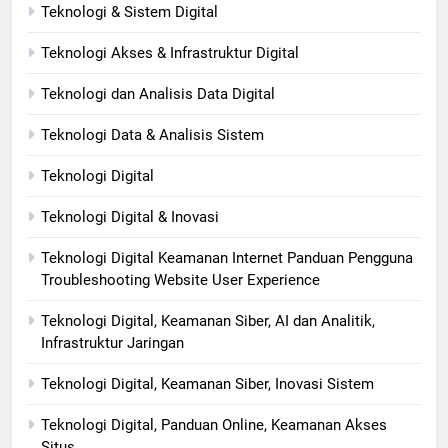
Teknologi & Sistem Digital
Teknologi Akses & Infrastruktur Digital
Teknologi dan Analisis Data Digital
Teknologi Data & Analisis Sistem
Teknologi Digital
Teknologi Digital & Inovasi
Teknologi Digital Keamanan Internet Panduan Pengguna
Troubleshooting Website User Experience
Teknologi Digital, Keamanan Siber, AI dan Analitik,
Infrastruktur Jaringan
Teknologi Digital, Keamanan Siber, Inovasi Sistem
Teknologi Digital, Panduan Online, Keamanan Akses
Situs