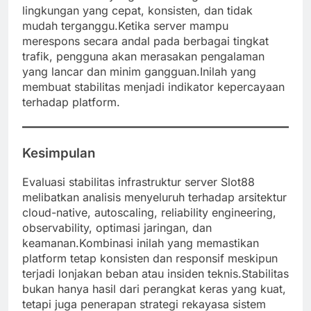
lingkungan yang cepat, konsisten, dan tidak
mudah terganggu.Ketika server mampu
merespons secara andal pada berbagai tingkat
trafik, pengguna akan merasakan pengalaman
yang lancar dan minim gangguan.Inilah yang
membuat stabilitas menjadi indikator kepercayaan
terhadap platform.
Kesimpulan
Evaluasi stabilitas infrastruktur server Slot88
melibatkan analisis menyeluruh terhadap arsitektur
cloud-native, autoscaling, reliability engineering,
observability, optimasi jaringan, dan
keamanan.Kombinasi inilah yang memastikan
platform tetap konsisten dan responsif meskipun
terjadi lonjakan beban atau insiden teknis.Stabilitas
bukan hanya hasil dari perangkat keras yang kuat,
tetapi juga penerapan strategi rekayasa sistem