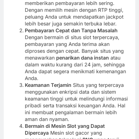
memberikan pembayaran lebih sering.
Dengan memilih mesin dengan RTP tinggi,
peluang Anda untuk mendapatkan jackpot
lebih besar juga semakin terbuka lebar.
Pembayaran Cepat dan Tanpa Masalah
Dengan bermain di situs slot terpercaya,
pembayaran yang Anda terima akan
diproses dengan cepat. Banyak situs yang
menawarkan
penarikan dana instan
atau
dalam waktu kurang dari 24 jam, sehingga
Anda dapat segera menikmati kemenangan
Anda.
Keamanan Terjamin
Situs yang terpercaya
menggunakan enkripsi data dan sistem
keamanan tinggi untuk melindungi informasi
pribadi serta transaksi keuangan Anda. Hal
ini membuat pengalaman bermain lebih
aman dan nyaman.
Bermain di Mesin Slot yang Dapat
Dipercaya
Mesin slot gacor yang