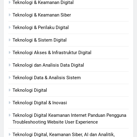
Teknologi & Keamanan Digital
Teknologi & Keamanan Siber
Teknologi & Perilaku Digital
Teknologi & Sistem Digital
Teknologi Akses & Infrastruktur Digital
Teknologi dan Analisis Data Digital
Teknologi Data & Analisis Sistem
Teknologi Digital
Teknologi Digital & Inovasi
Teknologi Digital Keamanan Internet Panduan Pengguna
Troubleshooting Website User Experience
Teknologi Digital, Keamanan Siber, AI dan Analitik,