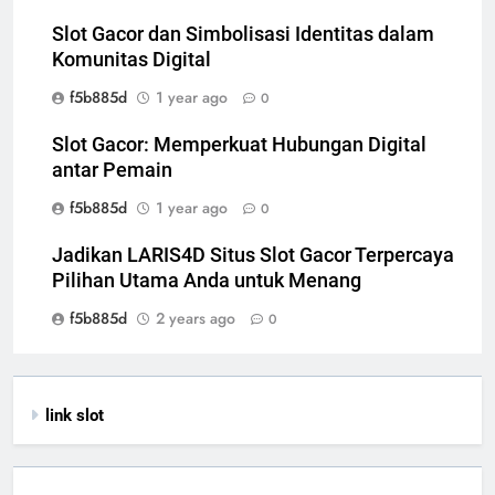
Slot Gacor dan Simbolisasi Identitas dalam
Komunitas Digital
f5b885d
1 year ago
0
Slot Gacor: Memperkuat Hubungan Digital
antar Pemain
f5b885d
1 year ago
0
Jadikan LARIS4D Situs Slot Gacor Terpercaya
Pilihan Utama Anda untuk Menang
f5b885d
2 years ago
0
link slot