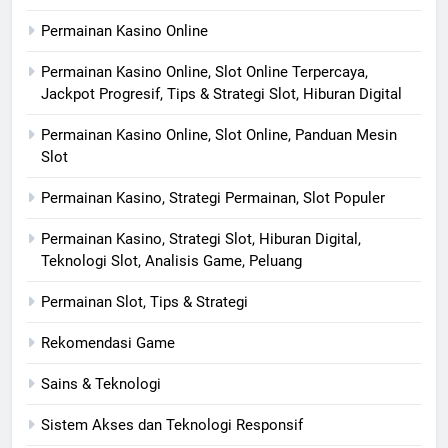
Permainan Kasino Online
Permainan Kasino Online, Slot Online Terpercaya,
Jackpot Progresif, Tips & Strategi Slot, Hiburan Digital
Permainan Kasino Online, Slot Online, Panduan Mesin
Slot
Permainan Kasino, Strategi Permainan, Slot Populer
Permainan Kasino, Strategi Slot, Hiburan Digital,
Teknologi Slot, Analisis Game, Peluang
Permainan Slot, Tips & Strategi
Rekomendasi Game
Sains & Teknologi
Sistem Akses dan Teknologi Responsif