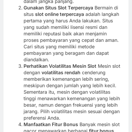
dalam jangka panjang.
Gunakan Situs Slot Terpercaya
Bermain di
situs
slot online terpercaya
adalah langkah
pertama yang harus Anda lakukan. Situs
yang sudah memiliki lisensi resmi dan
memiliki reputasi baik akan menjamin
proses pembayaran yang cepat dan aman.
Cari situs yang memiliki metode
pembayaran yang beragam dan dapat
diandalkan.
Perhatikan Volatilitas Mesin Slot
Mesin slot
dengan
volatilitas rendah
cenderung
memberikan kemenangan lebih sering,
meskipun dengan jumlah yang lebih kecil.
Sementara itu, mesin dengan volatilitas
tinggi menawarkan kemenangan yang lebih
besar, namun dengan frekuensi yang lebih
jarang. Pilih volatilitas mesin sesuai dengan
preferensi Anda.
Manfaatkan Fitur Bonus
Banyak mesin slot
gacor menawarkan berbagai
fitur bonus