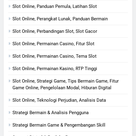
Slot Online, Panduan Pemula, Latihan Slot
Slot Online, Perangkat Lunak, Panduan Bermain
Slot Online, Perbandingan Slot, Slot Gacor
Slot Online, Permainan Casino, Fitur Slot
Slot Online, Permainan Casino, Tema Slot
Slot Online, Permainan Kasino, RTP Tinggi
Slot Online, Strategi Game, Tips Bermain Game, Fitur
Game Online, Pengelolaan Modal, Hiburan Digital
Slot Online, Teknologi Perjudian, Analisis Data
Strategi Bermain & Analisis Pengguna
Strategi Bermain Game & Pengembangan Skill