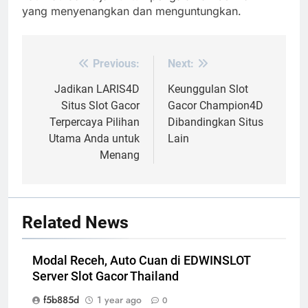
yang menyenangkan dan menguntungkan.
Previous:
Next:
Post
navigation
Jadikan LARIS4D
Keunggulan Slot
Situs Slot Gacor
Gacor Champion4D
Terpercaya Pilihan
Dibandingkan Situs
Utama Anda untuk
Lain
Menang
Related News
Modal Receh, Auto Cuan di EDWINSLOT
Server Slot Gacor Thailand
f5b885d
1 year ago
0