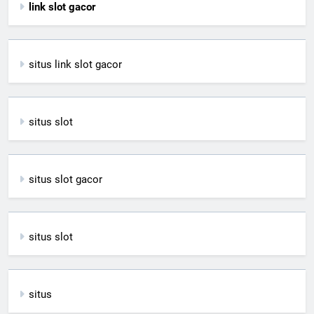
link slot gacor
situs link slot gacor
situs slot
situs slot gacor
situs slot
situs