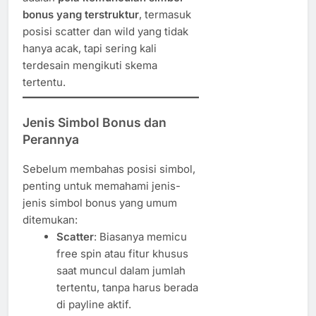
bonus yang terstruktur
, termasuk
posisi scatter dan wild yang tidak
hanya acak, tapi sering kali
terdesain mengikuti skema
tertentu.
Jenis Simbol Bonus dan
Perannya
Sebelum membahas posisi simbol,
penting untuk memahami jenis-
jenis simbol bonus yang umum
ditemukan:
Scatter
: Biasanya memicu
free spin atau fitur khusus
saat muncul dalam jumlah
tertentu, tanpa harus berada
di payline aktif.