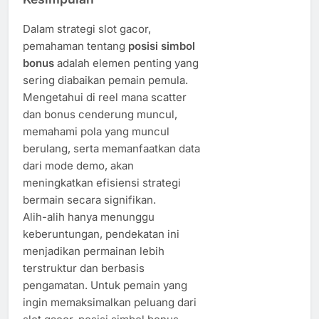
Dalam strategi slot gacor,
pemahaman tentang
posisi simbol
bonus
adalah elemen penting yang
sering diabaikan pemain pemula.
Mengetahui di reel mana scatter
dan bonus cenderung muncul,
memahami pola yang muncul
berulang, serta memanfaatkan data
dari mode demo, akan
meningkatkan efisiensi strategi
bermain secara signifikan.
Alih-alih hanya menunggu
keberuntungan, pendekatan ini
menjadikan permainan lebih
terstruktur dan berbasis
pengamatan. Untuk pemain yang
ingin memaksimalkan peluang dari