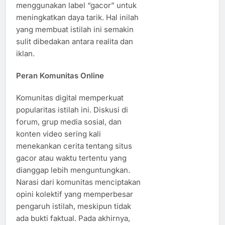
menggunakan label “gacor” untuk
meningkatkan daya tarik. Hal inilah
yang membuat istilah ini semakin
sulit dibedakan antara realita dan
iklan.
Peran Komunitas Online
Komunitas digital memperkuat
popularitas istilah ini. Diskusi di
forum, grup media sosial, dan
konten video sering kali
menekankan cerita tentang situs
gacor atau waktu tertentu yang
dianggap lebih menguntungkan.
Narasi dari komunitas menciptakan
opini kolektif yang memperbesar
pengaruh istilah, meskipun tidak
ada bukti faktual. Pada akhirnya,