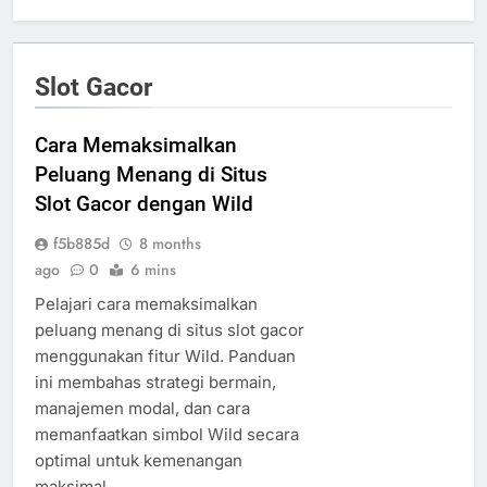
Slot Gacor
Cara Memaksimalkan
Peluang Menang di Situs
Slot Gacor dengan Wild
f5b885d
8 months
ago
0
6 mins
Pelajari cara memaksimalkan
peluang menang di situs slot gacor
menggunakan fitur Wild. Panduan
ini membahas strategi bermain,
manajemen modal, dan cara
memanfaatkan simbol Wild secara
optimal untuk kemenangan
maksimal.