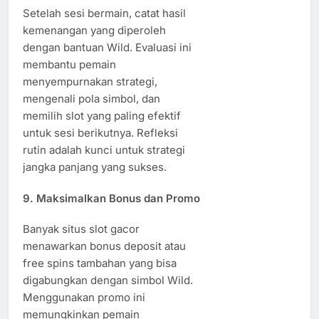
Setelah sesi bermain, catat hasil
kemenangan yang diperoleh
dengan bantuan Wild. Evaluasi ini
membantu pemain
menyempurnakan strategi,
mengenali pola simbol, dan
memilih slot yang paling efektif
untuk sesi berikutnya. Refleksi
rutin adalah kunci untuk strategi
jangka panjang yang sukses.
9. Maksimalkan Bonus dan Promo
Banyak situs slot gacor
menawarkan bonus deposit atau
free spins tambahan yang bisa
digabungkan dengan simbol Wild.
Menggunakan promo ini
memungkinkan pemain