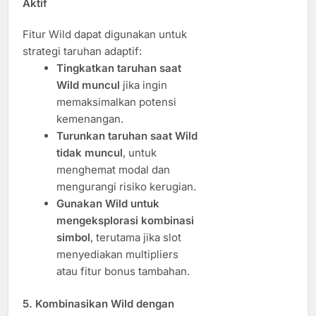
Aktif
Fitur Wild dapat digunakan untuk
strategi taruhan adaptif:
Tingkatkan taruhan saat
Wild muncul
jika ingin
memaksimalkan potensi
kemenangan.
Turunkan taruhan saat Wild
tidak muncul
, untuk
menghemat modal dan
mengurangi risiko kerugian.
Gunakan Wild untuk
mengeksplorasi kombinasi
simbol
, terutama jika slot
menyediakan multipliers
atau fitur bonus tambahan.
5. Kombinasikan Wild dengan