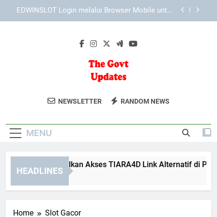
Skip
Cara Login Edwinslot dengan Aman di Perangkat
to
Pribadi
content
Cara Lebah4D Login dengan Cepat di Berbagai
Perangkat secara Aman dan Praktis
Cara Mengoptimalkan Akses TIARA4D Link
Alternatif di Ponsel
EDWINSLOT Login melalui Browser Mobile untuk
Akses yang Lebih Efisien
The Govt
Dapatkan Berita Terkini Dan Update Dari
Cara Login Edwinslot dengan Aman di Perangkat
NEWSLETTER
RANDOM NEWS
Pribadi
Updates
Dunia Pemerintahan Di The Govt
Cara Lebah4D Login dengan Cepat di Berbagai
Updates. Informasi Terpercaya Untuk
Perangkat secara Aman dan Praktis
MENU
Masyarakat.
ra Mengoptimalkan Akses TIARA4D Link Alternatif di Ponsel
HEADLINES
Weeks Ago
Home
Slot Gacor