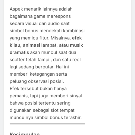
Aspek menarik lainnya adalah
bagaimana game merespons
secara visual dan audio saat
simbol bonus mendekati kombinasi
yang memicu fitur. Misalnya,
efek
kilau, animasi lambat, atau musik
dramatis
akan muncul saat dua
scatter telah tampil, dan satu reel
lagi sedang berputar. Hal ini
memberi ketegangan serta
peluang observasi posisi.
Efek tersebut bukan hanya
pemanis, tapi juga memberi sinyal
bahwa posisi tertentu sering
digunakan sebagai slot tempat
munculnya simbol bonus terakhir.
Kesimpulan