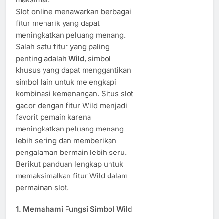
Slot online menawarkan berbagai
fitur menarik yang dapat
meningkatkan peluang menang.
Salah satu fitur yang paling
penting adalah
Wild
, simbol
khusus yang dapat menggantikan
simbol lain untuk melengkapi
kombinasi kemenangan. Situs slot
gacor dengan fitur Wild menjadi
favorit pemain karena
meningkatkan peluang menang
lebih sering dan memberikan
pengalaman bermain lebih seru.
Berikut panduan lengkap untuk
memaksimalkan fitur Wild dalam
permainan slot.
1. Memahami Fungsi Simbol Wild