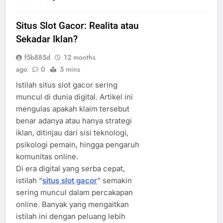
Situs Slot Gacor: Realita atau
Sekadar Iklan?
f5b885d
12 months
ago
0
5 mins
Istilah situs slot gacor sering
muncul di dunia digital. Artikel ini
mengulas apakah klaim tersebut
benar adanya atau hanya strategi
iklan, ditinjau dari sisi teknologi,
psikologi pemain, hingga pengaruh
komunitas online.
Di era digital yang serba cepat,
istilah “
situs slot gacor
” semakin
sering muncul dalam percakapan
online. Banyak yang mengaitkan
istilah ini dengan peluang lebih