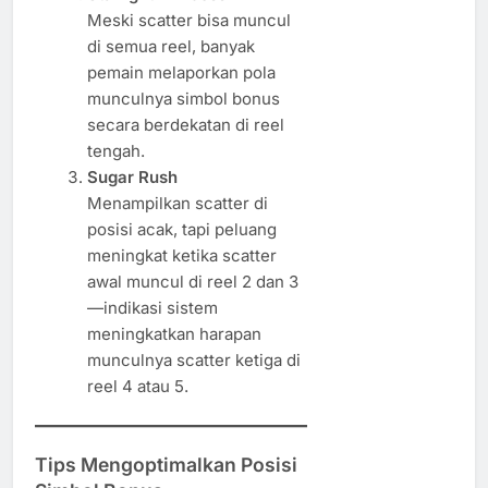
Meski scatter bisa muncul
di semua reel, banyak
pemain melaporkan pola
munculnya simbol bonus
secara berdekatan di reel
tengah.
Sugar Rush
Menampilkan scatter di
posisi acak, tapi peluang
meningkat ketika scatter
awal muncul di reel 2 dan 3
—indikasi sistem
meningkatkan harapan
munculnya scatter ketiga di
reel 4 atau 5.
Tips Mengoptimalkan Posisi