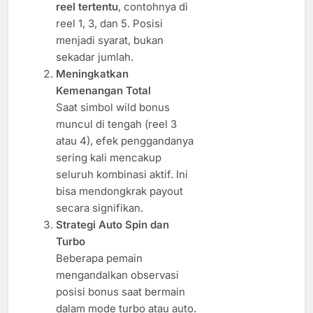
reel tertentu
, contohnya di
reel 1, 3, dan 5. Posisi
menjadi syarat, bukan
sekadar jumlah.
Meningkatkan
Kemenangan Total
Saat simbol wild bonus
muncul di tengah (reel 3
atau 4), efek penggandanya
sering kali mencakup
seluruh kombinasi aktif. Ini
bisa mendongkrak payout
secara signifikan.
Strategi Auto Spin dan
Turbo
Beberapa pemain
mengandalkan observasi
posisi bonus saat bermain
dalam mode turbo atau auto.