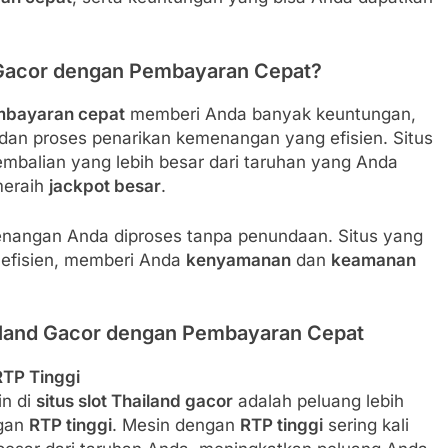
 Gacor dengan Pembayaran Cepat?
bayaran cepat
memberi Anda banyak keuntungan,
dan proses penarikan kemenangan yang efisien. Situs
balian yang lebih besar dari taruhan yang Anda
meraih
jackpot besar
.
angan Anda diproses tanpa penundaan. Situs yang
 efisien, memberi Anda
kenyamanan
dan
keamanan
ailand Gacor dengan Pembayaran Cepat
TP Tinggi
in di
situs slot Thailand gacor
adalah peluang lebih
ngan
RTP tinggi
. Mesin dengan
RTP tinggi
sering kali