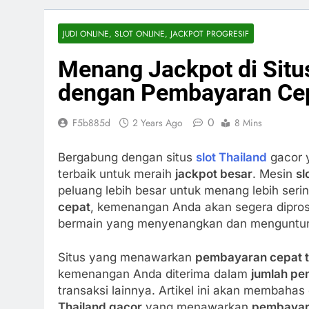
JUDI ONLINE, SLOT ONLINE, JACKPOT PROGRESIF
Menang Jackpot di Situs
dengan Pembayaran Ce
0
F5b885d
2 Years Ago
8 Mins
Bergabung dengan situs
slot Thailand
gacor 
terbaik untuk meraih
jackpot besar
. Mesin
sl
peluang lebih besar untuk menang lebih seri
cepat
, kemenangan Anda akan segera dipro
bermain yang menyenangkan dan menguntu
Situs yang menawarkan
pembayaran cepat 
kemenangan Anda diterima dalam
jumlah pe
transaksi lainnya. Artikel ini akan membaha
Thailand gacor
yang menawarkan
pembayar