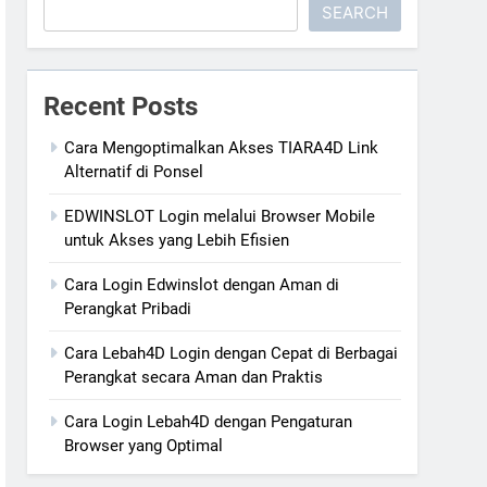
SEARCH
Recent Posts
Cara Mengoptimalkan Akses TIARA4D Link
Alternatif di Ponsel
EDWINSLOT Login melalui Browser Mobile
untuk Akses yang Lebih Efisien
Cara Login Edwinslot dengan Aman di
Perangkat Pribadi
Cara Lebah4D Login dengan Cepat di Berbagai
Perangkat secara Aman dan Praktis
Cara Login Lebah4D dengan Pengaturan
Browser yang Optimal