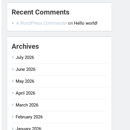
Recent Comments
A WordPress Commenter
on
Hello world!
Archives
July 2026
June 2026
May 2026
April 2026
March 2026
February 2026
January 2026