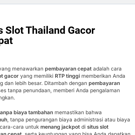
 Slot Thailand Gacor
pat
yang menawarkan
pembayaran cepat
adalah cara
ot gacor
yang memiliki
RTP tinggi
memberikan Anda
ng dan lebih besar. Ditambah dengan
pembayaran
ses tanpa penundaan, memberi Anda pengalaman
ngkan.
tanpa biaya tambahan
memastikan bahwa
nuh
, tanpa pengurangan biaya administrasi atau biaya
s cara-cara untuk
menang jackpot
di
situs slot
an cepat
, serta keuntungan yang bisa Anda dapatkan