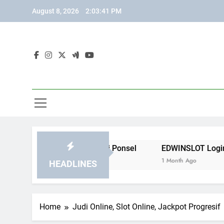
Skip
August 8, 2026
2:03:42 PM
to
content
The
Dapatkan B
ink Alternatif di Ponsel
EDWINSLOT Login melalui Bro
1 Month Ago
HEADLINES
Home
Judi Online, Slot Online, Jackpot Progresif