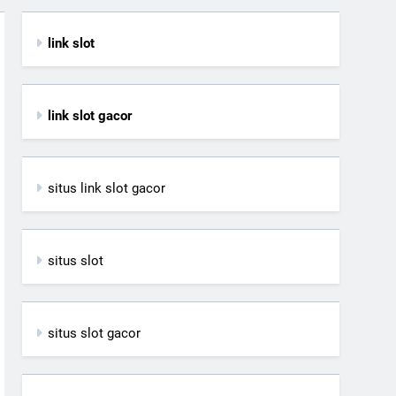
link slot
link slot gacor
situs link slot gacor
situs slot
situs slot gacor