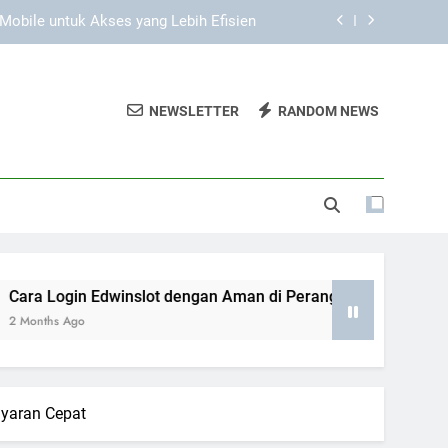
obile untuk Akses yang Lebih Efisien
slot dengan Aman di Perangkat Pribadi
ai Perangkat secara Aman dan Praktis
NEWSLETTER
RANDOM NEWS
es TIARA4D Link Alternatif di Ponsel
 Updates. Informasi Terpercaya Untuk Masyarakat.
obile untuk Akses yang Lebih Efisien
slot dengan Aman di Perangkat Pribadi
ai Perangkat secara Aman dan Praktis
 Edwinslot dengan Aman di Perangkat Pribadi
Cara Leba
2 Months Ag
ayaran Cepat