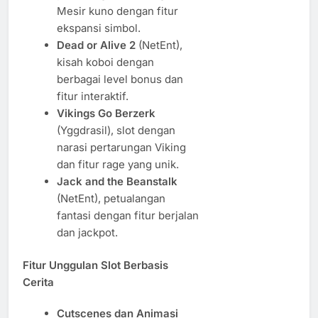
Mesir kuno dengan fitur
ekspansi simbol.
Dead or Alive 2
(NetEnt),
kisah koboi dengan
berbagai level bonus dan
fitur interaktif.
Vikings Go Berzerk
(Yggdrasil), slot dengan
narasi pertarungan Viking
dan fitur rage yang unik.
Jack and the Beanstalk
(NetEnt), petualangan
fantasi dengan fitur berjalan
dan jackpot.
Fitur Unggulan Slot Berbasis
Cerita
Cutscenes dan Animasi