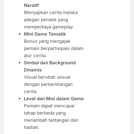
Naratif
Menyajikan cerita melalui
adegan pendek yang
memperkaya gameplay.
Mini Game Tematik
Bonus yang mengajak
pemain berpartisipasi dalam
alur cerita.
Simbol dan Background
Dinamis
Visual berubah sesuai
dengan perkembangan
cerita.
Level dan Misi dalam Game
Pemain dapat mencapai
tahap berbeda yang
menambah tantangan dan
hadiah.