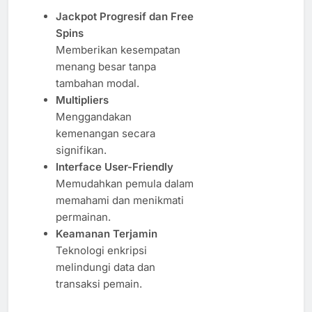
Jackpot Progresif dan Free
Spins
Memberikan kesempatan
menang besar tanpa
tambahan modal.
Multipliers
Menggandakan
kemenangan secara
signifikan.
Interface User-Friendly
Memudahkan pemula dalam
memahami dan menikmati
permainan.
Keamanan Terjamin
Teknologi enkripsi
melindungi data dan
transaksi pemain.