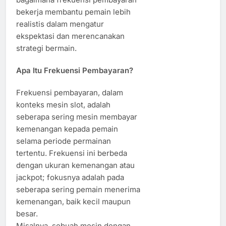
bekerja membantu pemain lebih
realistis dalam mengatur
ekspektasi dan merencanakan
strategi bermain.
Apa Itu Frekuensi Pembayaran?
Frekuensi pembayaran, dalam
konteks mesin slot, adalah
seberapa sering mesin membayar
kemenangan kepada pemain
selama periode permainan
tertentu. Frekuensi ini berbeda
dengan ukuran kemenangan atau
jackpot; fokusnya adalah pada
seberapa sering pemain menerima
kemenangan, baik kecil maupun
besar.
Misalnya, sebuah mesin dengan