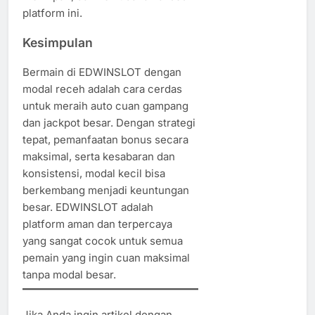
platform ini.
Kesimpulan
Bermain di EDWINSLOT dengan
modal receh adalah cara cerdas
untuk meraih auto cuan gampang
dan jackpot besar. Dengan strategi
tepat, pemanfaatan bonus secara
maksimal, serta kesabaran dan
konsistensi, modal kecil bisa
berkembang menjadi keuntungan
besar. EDWINSLOT adalah
platform aman dan terpercaya
yang sangat cocok untuk semua
pemain yang ingin cuan maksimal
tanpa modal besar.
Jika Anda ingin artikel dengan