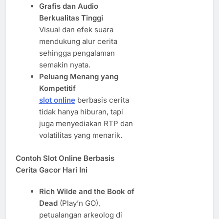
Grafis dan Audio
Berkualitas Tinggi
Visual dan efek suara
mendukung alur cerita
sehingga pengalaman
semakin nyata.
Peluang Menang yang
Kompetitif
slot online
berbasis cerita
tidak hanya hiburan, tapi
juga menyediakan RTP dan
volatilitas yang menarik.
Contoh Slot Online Berbasis
Cerita Gacor Hari Ini
Rich Wilde and the Book of
Dead
(Play’n GO),
petualangan arkeolog di