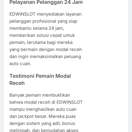
Pelayanan Pelanggan 24 Jam
EDWINSLOT menyediakan layanan
pelanggan profesional yang siap
membantu selama 24 jam,
memberikan solusi cepat untuk
pemain, terutama bagi mereka
yang bermain dengan modal receh
dan ingin memaksimalkan peluang
auto cuan.
Testimoni Pemain Modal
Receh
Banyak pemain membuktikan
bahwa modal receh di EDWINSLOT
mampu menghasilkan auto cuan
dan jackpot besar. Mereka puas
dengan sistem yang adil, bonus
melimpah, dan kemudahan akses