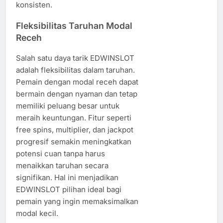
konsisten.
Fleksibilitas Taruhan Modal
Receh
Salah satu daya tarik EDWINSLOT
adalah fleksibilitas dalam taruhan.
Pemain dengan modal receh dapat
bermain dengan nyaman dan tetap
memiliki peluang besar untuk
meraih keuntungan. Fitur seperti
free spins, multiplier, dan jackpot
progresif semakin meningkatkan
potensi cuan tanpa harus
menaikkan taruhan secara
signifikan. Hal ini menjadikan
EDWINSLOT pilihan ideal bagi
pemain yang ingin memaksimalkan
modal kecil.