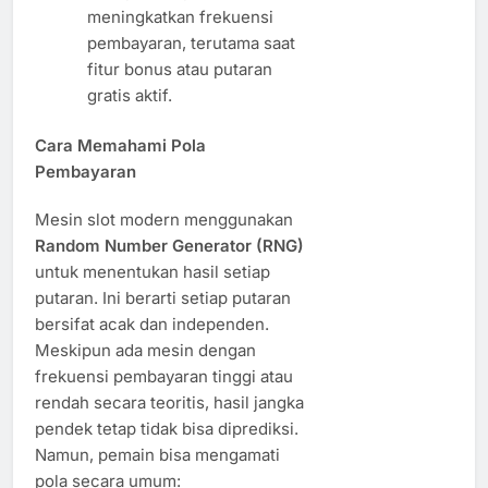
meningkatkan frekuensi
pembayaran, terutama saat
fitur bonus atau putaran
gratis aktif.
Cara Memahami Pola
Pembayaran
Mesin slot modern menggunakan
Random Number Generator (RNG)
untuk menentukan hasil setiap
putaran. Ini berarti setiap putaran
bersifat acak dan independen.
Meskipun ada mesin dengan
frekuensi pembayaran tinggi atau
rendah secara teoritis, hasil jangka
pendek tetap tidak bisa diprediksi.
Namun, pemain bisa mengamati
pola secara umum: