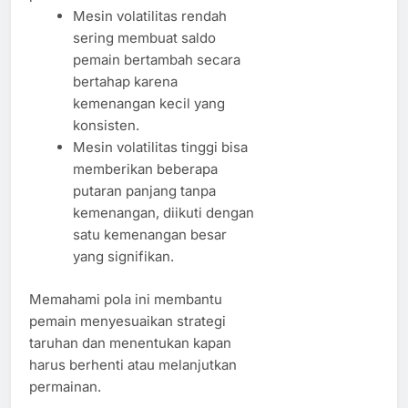
Mesin volatilitas rendah
sering membuat saldo
pemain bertambah secara
bertahap karena
kemenangan kecil yang
konsisten.
Mesin volatilitas tinggi bisa
memberikan beberapa
putaran panjang tanpa
kemenangan, diikuti dengan
satu kemenangan besar
yang signifikan.
Memahami pola ini membantu
pemain menyesuaikan strategi
taruhan dan menentukan kapan
harus berhenti atau melanjutkan
permainan.