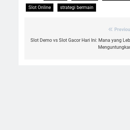
Slot Online
strategi bermain
Previou
Post
navigation
Slot Demo vs Slot Gacor Hari Ini: Mana yang Leb
Menguntungka