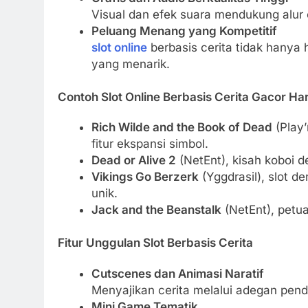
Visual dan efek suara mendukung alur
Peluang Menang yang Kompetitif
slot online
berbasis cerita tidak hanya 
yang menarik.
Contoh Slot Online Berbasis Cerita Gacor Hari
Rich Wilde and the Book of Dead
(Play’
fitur ekspansi simbol.
Dead or Alive 2
(NetEnt), kisah koboi de
Vikings Go Berzerk
(Yggdrasil), slot d
unik.
Jack and the Beanstalk
(NetEnt), petua
Fitur Unggulan Slot Berbasis Cerita
Cutscenes dan Animasi Naratif
Menyajikan cerita melalui adegan pe
Mini Game Tematik