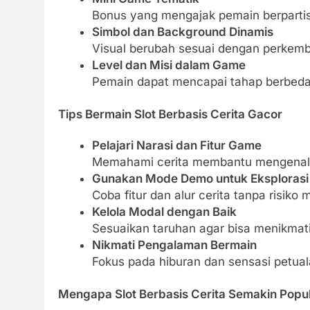
Bonus yang mengajak pemain berpartisi
Simbol dan Background Dinamis
Visual berubah sesuai dengan perkemb
Level dan Misi dalam Game
Pemain dapat mencapai tahap berbed
Tips Bermain Slot Berbasis Cerita Gacor
Pelajari Narasi dan Fitur Game
Memahami cerita membantu mengenal
Gunakan Mode Demo untuk Eksplorasi
Coba fitur dan alur cerita tanpa risiko 
Kelola Modal dengan Baik
Sesuaikan taruhan agar bisa menikmati s
Nikmati Pengalaman Bermain
Fokus pada hiburan dan sensasi petu
Mengapa Slot Berbasis Cerita Semakin Popu