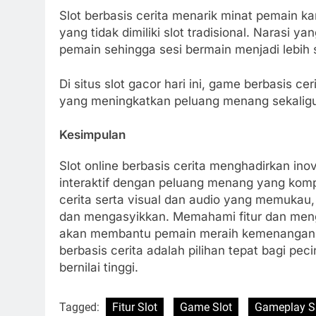
Slot berbasis cerita menarik minat pemain k
yang tidak dimiliki slot tradisional. Narasi ya
pemain sehingga sesi bermain menjadi lebi
Di situs slot gacor hari ini, game berbasis cer
yang meningkatkan peluang menang sekalig
Kesimpulan
Slot online berbasis cerita menghadirkan i
interaktif dengan peluang menang yang kompet
cerita serta visual dan audio yang memukau
dan mengasyikkan. Memahami fitur dan mengik
akan membantu pemain meraih kemenangan se
berbasis cerita adalah pilihan tepat bagi pe
bernilai tinggi.
Tagged:
Fitur Slot
Game Slot
Gameplay S