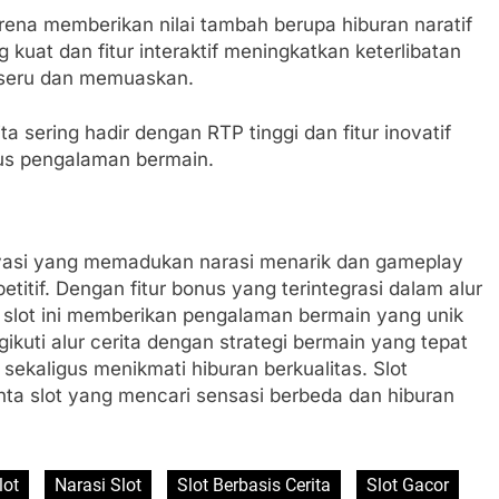
arena memberikan nilai tambah berupa hiburan naratif
ng kuat dan fitur interaktif meningkatkan keterlibatan
h seru dan memuaskan.
ita sering hadir dengan RTP tinggi dan fitur inovatif
us pengalaman bermain.
novasi yang memadukan narasi menarik dan gameplay
itif. Dengan fitur bonus yang terintegrasi dalam alur
, slot ini memberikan pengalaman bermain yang unik
uti alur cerita dengan strategi bermain yang tepat
kaligus menikmati hiburan berkualitas. Slot
cinta slot yang mencari sensasi berbeda dan hiburan
lot
Narasi Slot
Slot Berbasis Cerita
Slot Gacor