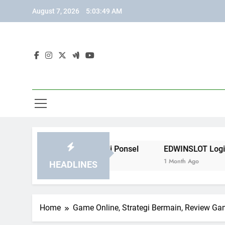
Skip
August 7, 2026
5:03:50 AM
to
content
The
Dapatkan B
Link Alternatif di Ponsel
EDWINSLOT Login melalui Bro
1 Month Ago
HEADLINES
Home
Game Online, Strategi Bermain, Review G