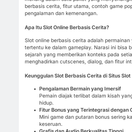
berbasis cerita, fitur utama, contoh game p
pengalaman dan kemenangan.
Apa Itu Slot Online Berbasis Cerita?
Slot online berbasis cerita adalah permainan
tertentu ke dalam gameplay. Narasi ini bisa b
sejarah yang memberikan konteks pada setiap 
menghadirkan cutscenes, dialog, dan fitur in
Keunggulan Slot Berbasis Cerita di Situs Slot 
Pengalaman Bermain yang Imersif
Pemain diajak terlibat dalam kisah y
hidup.
Fitur Bonus yang Terintegrasi dengan 
Mini game dan putaran bonus sering k
keseruan.
Grafis dan Audio Berkualitas Tinggi