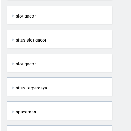
slot gacor
situs slot gacor
slot gacor
situs terpercaya
spaceman