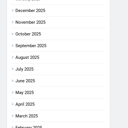
December 2025
November 2025
October 2025
September 2025
August 2025
July 2025
June 2025
May 2025
April 2025
March 2025
February 2025