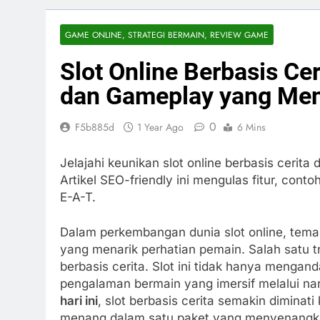
GAME ONLINE, STRATEGI BERMAIN, REVIEW GAME
Slot Online Berbasis Ce
dan Gameplay yang Me
0
F5b885d
1 Year Ago
6 Mins
Jelajahi keunikan slot online berbasis cerita
Artikel SEO-friendly ini mengulas fitur, cont
E-A-T.
Dalam perkembangan dunia slot online, tema 
yang menarik perhatian pemain. Salah satu tr
berbasis cerita. Slot ini tidak hanya menga
pengalaman bermain yang imersif melalui nar
hari ini
, slot berbasis cerita semakin dimin
menang dalam satu paket yang menyenangkan.