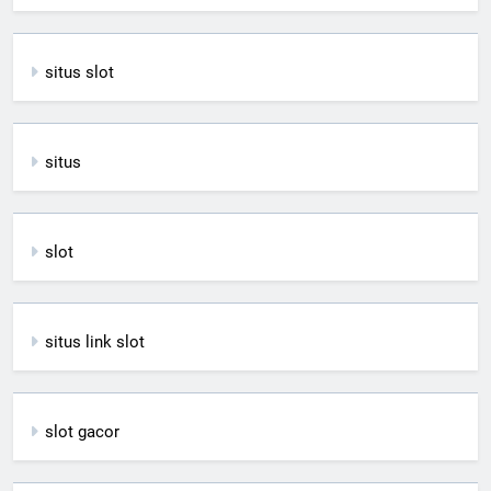
situs slot
situs
slot
situs link slot
slot gacor