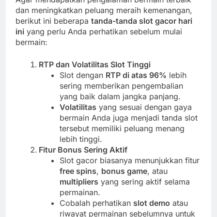
dan meningkatkan peluang meraih kemenangan,
berikut ini beberapa
tanda-tanda slot gacor hari
ini
yang perlu Anda perhatikan sebelum mulai
bermain:
RTP dan Volatilitas Slot Tinggi
Slot dengan
RTP di atas 96%
lebih
sering memberikan pengembalian
yang baik dalam jangka panjang.
Volatilitas
yang sesuai dengan gaya
bermain Anda juga menjadi tanda slot
tersebut memiliki peluang menang
lebih tinggi.
Fitur Bonus Sering Aktif
Slot gacor biasanya menunjukkan fitur
free spins
,
bonus game
, atau
multipliers
yang sering aktif selama
permainan.
Cobalah perhatikan
slot demo
atau
riwayat permainan sebelumnya untuk