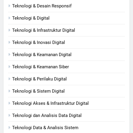
Teknologi & Desain Responsif
Teknologi & Digital
Teknologi & Infrastruktur Digital
Teknologi & Inovasi Digital
Teknologi & Keamanan Digital
Teknologi & Keamanan Siber
Teknologi & Perilaku Digital
Teknologi & Sistem Digital
Teknologi Akses & Infrastruktur Digital
Teknologi dan Analisis Data Digital
Teknologi Data & Analisis Sistem