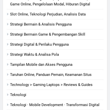
Game Online, Pengelolaan Modal, Hiburan Digital
Slot Online, Teknologi Perjudian, Analisis Data
Strategi Bermain & Analisis Pengguna
Strategi Bermain Game & Pengembangan Skill
Strategi Digital & Perilaku Pengguna
Strategi Waktu & Analisa Pola
Tampilan Mobile dan Akses Pengguna
Taruhan Online, Panduan Pemain, Keamanan Situs
Technology > Gaming Laptops > Reviews & Guides
Teknologi
Teknologi · Mobile Development · Transformasi Digital