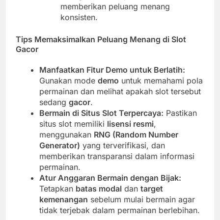
memberikan peluang menang
konsisten.
Tips Memaksimalkan Peluang Menang di Slot
Gacor
Manfaatkan Fitur Demo untuk Berlatih:
Gunakan mode
demo
untuk memahami pola
permainan dan melihat apakah slot tersebut
sedang
gacor
.
Bermain di Situs Slot Terpercaya:
Pastikan
situs slot memiliki
lisensi resmi
,
menggunakan
RNG (Random Number
Generator)
yang terverifikasi, dan
memberikan transparansi dalam informasi
permainan.
Atur Anggaran Bermain dengan Bijak:
Tetapkan
batas modal
dan
target
kemenangan
sebelum mulai bermain agar
tidak terjebak dalam permainan berlebihan.