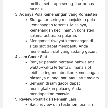
melihat seberapa sering fitur bonus
muncul.
Adanya Pola Kemenangan yang Konsisten
Slot gacor sering menunjukkan pola
kemenangan tertentu. Misalnya,
kemenangan kecil namun konsisten
selama beberapa putaran.
Mengamati riwayat kemenangan di
situs slot dapat membantu Anda
menemukan slot yang sedang
gacor
.
Jam Gacor Slot
Banyak pemain percaya bahwa ada
waktu-waktu tertentu di mana slot
lebih sering memberikan kemenangan,
biasanya di pagi hari atau larut malam.
Bermain di
jam gacor
dapat
meningkatkan peluang Anda
mendapatkan
maxwin
.
Review Positif dari Pemain Lain
Baca
review
dan
testimoni
pemain