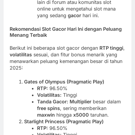
lain di forum atau komunitas slot
online untuk mengetahui slot mana
yang sedang
gacor
hari ini.
Rekomendasi Slot Gacor Hari Ini dengan Peluang
Menang Terbaik
Berikut ini beberapa slot gacor dengan
RTP tinggi
,
volatilitas
sesuai, dan fitur bonus menarik yang
menawarkan peluang kemenangan besar di tahun
2025:
Gates of Olympus (Pragmatic Play)
RTP:
96.50%
Volatilitas:
Tinggi
Tanda Gacor:
Multiplier
besar dalam
free spins
, sering memberikan
maxwin
hingga
x5000
taruhan.
Starlight Princess (Pragmatic Play)
RTP:
96.50%
Volatilitas:
Tinggi