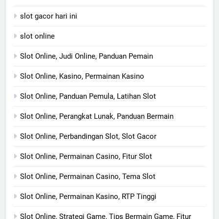
slot gacor hari ini
slot online
Slot Online, Judi Online, Panduan Pemain
Slot Online, Kasino, Permainan Kasino
Slot Online, Panduan Pemula, Latihan Slot
Slot Online, Perangkat Lunak, Panduan Bermain
Slot Online, Perbandingan Slot, Slot Gacor
Slot Online, Permainan Casino, Fitur Slot
Slot Online, Permainan Casino, Tema Slot
Slot Online, Permainan Kasino, RTP Tinggi
Slot Online, Strategi Game, Tips Bermain Game, Fitur