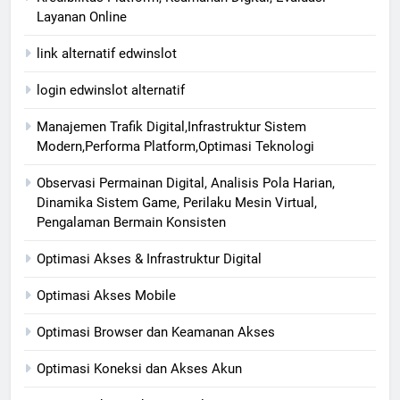
Layanan Online
link alternatif edwinslot
login edwinslot alternatif
Manajemen Trafik Digital,Infrastruktur Sistem
Modern,Performa Platform,Optimasi Teknologi
Observasi Permainan Digital, Analisis Pola Harian,
Dinamika Sistem Game, Perilaku Mesin Virtual,
Pengalaman Bermain Konsisten
Optimasi Akses & Infrastruktur Digital
Optimasi Akses Mobile
Optimasi Browser dan Keamanan Akses
Optimasi Koneksi dan Akses Akun