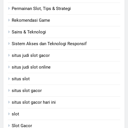
Permainan Slot, Tips & Strategi
Rekomendasi Game
Sains & Teknologi
Sistem Akses dan Teknologi Responsif
situs judi slot gacor
situs judi slot online
situs slot
situs slot gacor
situs slot gacor hari ini
slot
Slot Gacor