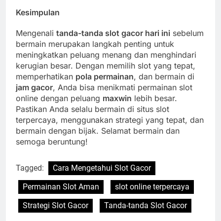
Kesimpulan
Mengenali
tanda-tanda slot gacor hari ini
sebelum
bermain merupakan langkah penting untuk
meningkatkan peluang menang dan menghindari
kerugian besar. Dengan memilih slot yang tepat,
memperhatikan
pola permainan
, dan bermain di
jam gacor
, Anda bisa menikmati permainan slot
online dengan peluang
maxwin
lebih besar.
Pastikan Anda selalu bermain di situs slot
terpercaya, menggunakan strategi yang tepat, dan
bermain dengan bijak. Selamat bermain dan
semoga beruntung!
Tagged:
Cara Mengetahui Slot Gacor
Permainan Slot Aman
slot online terpercaya
Strategi Slot Gacor
Tanda-tanda Slot Gacor