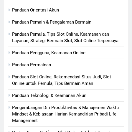
Panduan Orientasi Akun
Panduan Pemain & Pengalaman Bermain
Panduan Pemula, Tips Slot Online, Keamanan dan
Layanan, Strategi Bermain Slot, Slot Online Terpercaya
Panduan Pengguna, Keamanan Online
Panduan Permainan
Panduan Slot Online, Rekomendasi Situs Judi, Slot
Online untuk Pemula, Tips Bermain Aman
Panduan Teknologi & Keamanan Akun
Pengembangan Diri Produktivitas & Manajemen Waktu
Mindset & Kebiasaan Harian Kemandirian Pribadi Life
Management