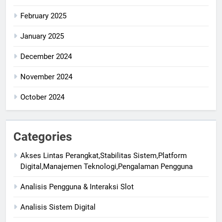
February 2025
January 2025
December 2024
November 2024
October 2024
Categories
Akses Lintas Perangkat,Stabilitas Sistem,Platform
Digital,Manajemen Teknologi,Pengalaman Pengguna
Analisis Pengguna & Interaksi Slot
Analisis Sistem Digital