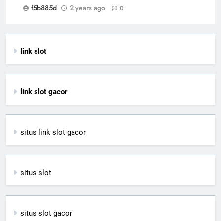
f5b885d
2 years ago
0
link slot
link slot gacor
situs link slot gacor
situs slot
situs slot gacor